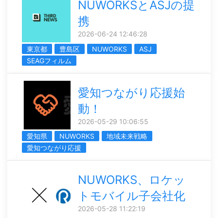
NUWORKSとASJの提
携
2026-06-24 12:46:28
東京都
豊島区
NUWORKS
ASJ
SEAGフィルム
愛知つながり応援始
動！
2026-05-29 10:06:55
愛知県
NUWORKS
地域未来戦略
愛知つながり応援
NUWORKS、ロケッ
トモバイル子会社化
2026-05-28 11:22:19