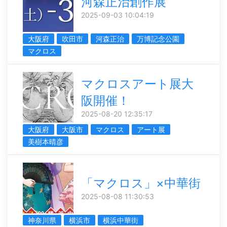
河森正治創作展
2025-09-03 10:04:19
大阪府
吹田市
河森正治
万博記念公園
マクロス
マクロスアート展大
阪開催！
2025-08-20 12:35:17
大阪府
大阪市
マクロス
アート展
美樹本晴彦
「マクロス」×中華街
2025-08-08 11:30:53
神奈川県
横浜市
横浜中華街