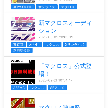
JOYSOUND
サンライズ
マクロス
新マクロスオーディ
ション
2025-03-02 20:03:19
東京都
杉並区
マクロス
Xサンライズ
超時空歌姫
「マクロス」公式登
場！
2025-02-21 10:54:47
ABEMA
マクロス
SFアニメ
マクロス映画祭