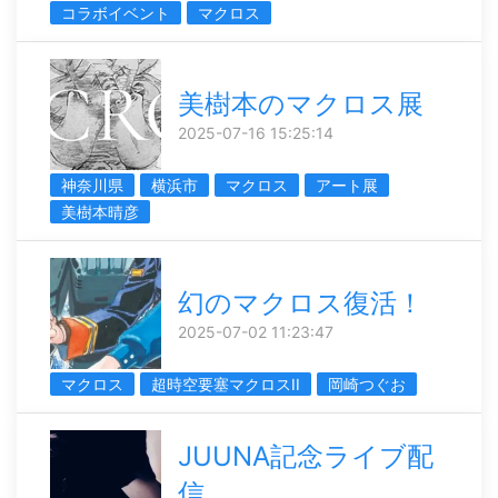
コラボイベント
マクロス
美樹本のマクロス展
2025-07-16 15:25:14
神奈川県
横浜市
マクロス
アート展
美樹本晴彦
幻のマクロス復活！
2025-07-02 11:23:47
マクロス
超時空要塞マクロスII
岡崎つぐお
JUUNA記念ライブ配
信