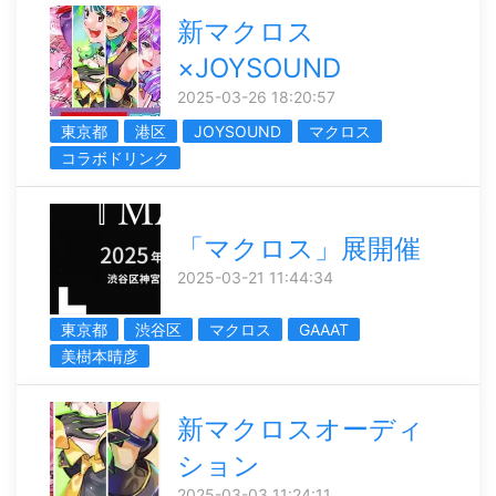
新マクロス
×JOYSOUND
2025-03-26 18:20:57
東京都
港区
JOYSOUND
マクロス
コラボドリンク
「マクロス」展開催
2025-03-21 11:44:34
東京都
渋谷区
マクロス
GAAAT
美樹本晴彦
新マクロスオーディ
ション
2025-03-03 11:24:11