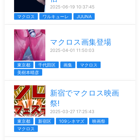
2025-06-19 10:37:45
マクロス
ワルキューレ
JUUNA
マクロス画集登場
2025-04-01 11:50:03
東京都
千代田区
画集
マクロス
美樹本晴彦
新宿でマクロス映画
祭!
2025-03-27 17:25:43
東京都
新宿区
109シネマズ
映画祭
マクロス