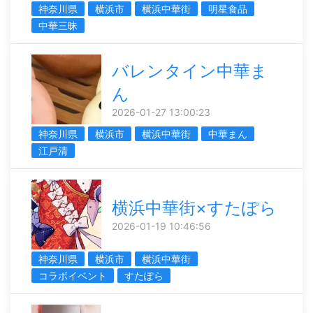
神奈川県
横浜市
横浜中華街
明星食品
中華三昧
バレンタイン中華ま
ん
2026-01-27 13:00:23
神奈川県
横浜市
横浜中華街
中華まん
江戸清
横浜中華街×すたぽら
2026-01-19 10:46:56
神奈川県
横浜市
横浜中華街
コラボイベント
すたぽら