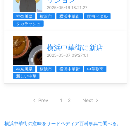
2025-05-16 18:21:27
神奈川県
横浜市
横浜中華街
弱虫ペダル
タカラッシュ
横浜中華街に新店
2025-05-07 09:27:01
神奈川県
横浜市
横浜中華街
中華割烹
新しい中華
Prev
1
2
Next
横浜中華街の意味をサードペディア百科事典で調べる。