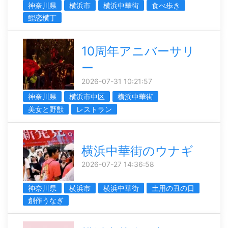
神奈川県
横浜市
横浜中華街
食べ歩き
鯉恋横丁
10周年アニバーサリ
ー
2026-07-31 10:21:57
神奈川県
横浜市中区
横浜中華街
美女と野獣
レストラン
横浜中華街のウナギ
2026-07-27 14:36:58
神奈川県
横浜市
横浜中華街
土用の丑の日
創作うなぎ