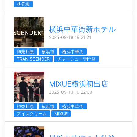
状元樓
横浜中華街新ホテル
2025-09-19 19:21:21
神奈川県
横浜市
横浜中華街
TRAN.SCENDER
チャーシュー専門店
MIXUE横浜初出店
2025-09-13 10:22:09
神奈川県
横浜市
横浜中華街
アイスクリーム
MIXUE