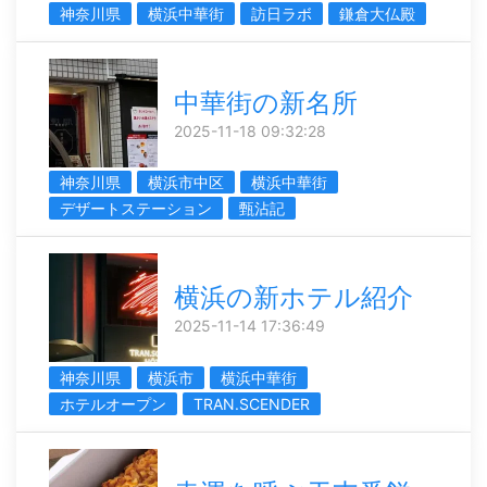
神奈川県
横浜中華街
訪日ラボ
鎌倉大仏殿
中華街の新名所
2025-11-18 09:32:28
神奈川県
横浜市中区
横浜中華街
デザートステーション
甄沾記
横浜の新ホテル紹介
2025-11-14 17:36:49
神奈川県
横浜市
横浜中華街
ホテルオープン
TRAN.SCENDER