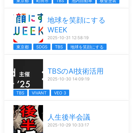
東京都
町田市
TBS
池内自動車
板金塗装
地球を笑顔にする
WEEK
2025-10-31 12:58:19
東京都
SDGS
TBS
地球を笑顔にする
TBSのAI技術活用
2025-10-30 14:09:19
TBS
VIVANT
VEO 3
人生後半会議
2025-10-29 10:33:17