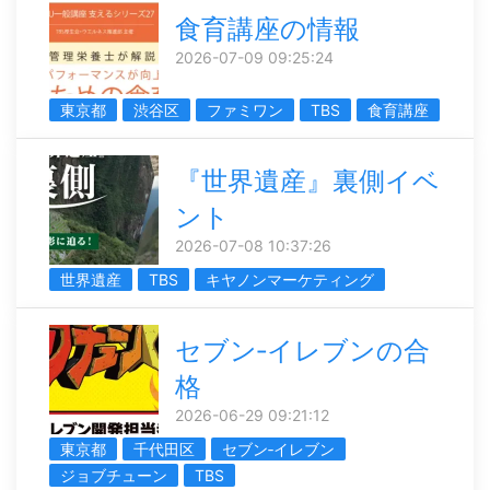
食育講座の情報
2026-07-09 09:25:24
東京都
渋谷区
ファミワン
TBS
食育講座
『世界遺産』裏側イベ
ント
2026-07-08 10:37:26
世界遺産
TBS
キヤノンマーケティング
セブン‐イレブンの合
格
2026-06-29 09:21:12
東京都
千代田区
セブン‐イレブン
ジョブチューン
TBS