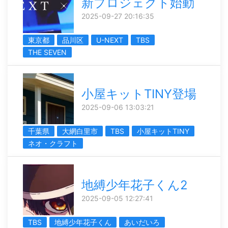
新プロジェクト始動
2025-09-27 20:16:35
東京都
品川区
U-NEXT
TBS
THE SEVEN
小屋キットTINY登場
2025-09-06 13:03:21
千葉県
大網白里市
TBS
小屋キットTINY
ネオ・クラフト
地縛少年花子くん2
2025-09-05 12:27:41
TBS
地縛少年花子くん
あいだいろ