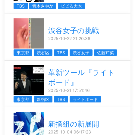
TBS
青木さやか
ビビる大木
渋谷女子の挑戦
2025-10-22 21:20:36
東京都
渋谷区
TBS
渋谷女子
佐藤芹菜
革新ツール『ライト
ボード』
2025-10-21 17:51:46
東京都
新宿区
TBS
ライトボード
新撰組の新展開
2025-10-04 06:17:23