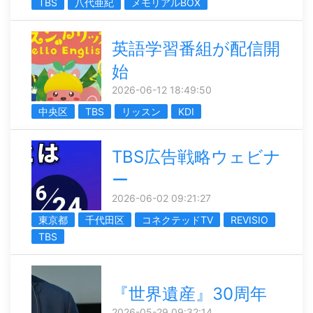
TBS
八代亜紀
メモリアルBOX
英語学習番組が配信開
始
2026-06-12 18:49:50
中央区
TBS
リッスン
KDI
TBS広告戦略ウェビナ
ー
2026-06-02 09:21:27
東京都
千代田区
コネクテッドTV
REVISIO
TBS
『世界遺産』30周年
2026-05-29 09:32:14