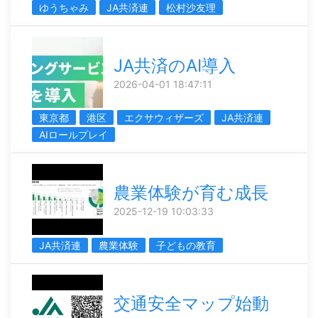
ゆうちゃみ
JA共済連
松村沙友理
JA共済のAI導入
2026-04-01 18:47:11
東京都
港区
エクサウィザーズ
JA共済連
AIロールプレイ
農業体験が育む成長
2025-12-19 10:03:33
JA共済連
農業体験
子どもの教育
交通安全マップ始動