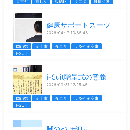
東京都
推し活
板橋区
タニタ
健康診断
健康サポートスーツ
2026-04-17 10:35:48
岡山県
岡山市
タニタ
はるやま商事
I-SUIT
i-Suit贈呈式の意義
2026-03-31 12:25:45
岡山県
岡山市
タニタ
はるやま商事
I-SUIT
脚のやせ細り