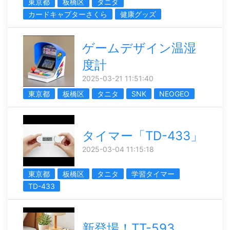
東京都
板橋区
タニタ
カードキャプターさくら
健康グッズ
ゲームデザイン温湿
度計
2025-03-21 11:51:40
東京都
板橋区
タニタ
SNK
NEOGEO
タイマー「TD-433」
2025-03-04 11:15:18
東京都
板橋区
タニタ
学習タイマー
TD-433
新登場！TT-593