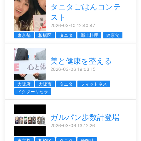
タニタごはんコンテ
スト
2026-03-10 12:40:47
東京都
板橋区
タニタ
郷土料理
健康食
美と健康を整える
2026-03-06 19:03:15
大阪府
大阪市
タニタ
フィットネス
ドクターリセラ
ガルパン歩数計登場
2026-03-06 13:12:26
東京都
板橋区
タニタ
歩数計