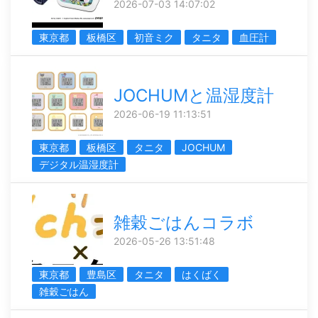
2026-07-03 14:07:02
東京都
板橋区
初音ミク
タニタ
血圧計
JOCHUMと温湿度計
2026-06-19 11:13:51
東京都
板橋区
タニタ
JOCHUM
デジタル温湿度計
雑穀ごはんコラボ
2026-05-26 13:51:48
東京都
豊島区
タニタ
はくばく
雑穀ごはん