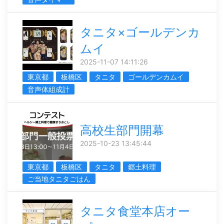
タニタ×ゴールデンカ
ムイ
2025-11-07 14:11:26
東京都
板橋区
タニタ
ゴールデンカムイ
音声体組成計
高校生部門開幕
2025-10-23 13:45:44
東京都
板橋区
タニタ
郷土料理
ご当地タニタごはん
タニタ食堂本店オー