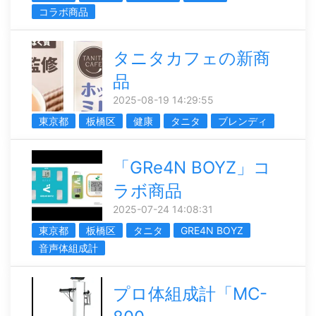
コラボ商品
タニタカフェの新商
品
2025-08-19 14:29:55
東京都
板橋区
健康
タニタ
ブレンディ
「GRe4N BOYZ」コ
ラボ商品
2025-07-24 14:08:31
東京都
板橋区
タニタ
GRE4N BOYZ
音声体組成計
プロ体組成計「MC-