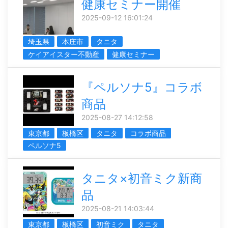
健康セミナー開催
2025-09-12 16:01:24
埼玉県
本庄市
タニタ
ケイアイスター不動産
健康セミナー
『ペルソナ5』コラボ
商品
2025-08-27 14:12:58
東京都
板橋区
タニタ
コラボ商品
ペルソナ5
タニタ×初音ミク新商
品
2025-08-21 14:03:44
東京都
板橋区
初音ミク
タニタ