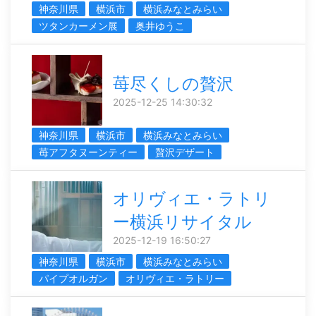
神奈川県
横浜市
横浜みなとみらい
ツタンカーメン展
奥井ゆうこ
苺尽くしの贅沢
2025-12-25 14:30:32
神奈川県
横浜市
横浜みなとみらい
苺アフタヌーンティー
贅沢デザート
オリヴィエ・ラトリ
ー横浜リサイタル
2025-12-19 16:50:27
神奈川県
横浜市
横浜みなとみらい
パイプオルガン
オリヴィエ・ラトリー