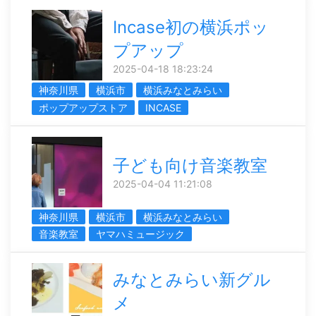
Incase初の横浜ポッ
プアップ
2025-04-18 18:23:24
神奈川県
横浜市
横浜みなとみらい
ポップアップストア
INCASE
子ども向け音楽教室
2025-04-04 11:21:08
神奈川県
横浜市
横浜みなとみらい
音楽教室
ヤマハミュージック
みなとみらい新グル
メ