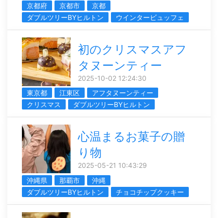
京都府
京都市
京都
ダブルツリーBYヒルトン
ウインタービュッフェ
初のクリスマスアフ
タヌーンティー
2025-10-02 12:24:30
東京都
江東区
アフタヌーンティー
クリスマス
ダブルツリーBYヒルトン
心温まるお菓子の贈
り物
2025-05-21 10:43:29
沖縄県
那覇市
沖縄
ダブルツリーBYヒルトン
チョコチップクッキー