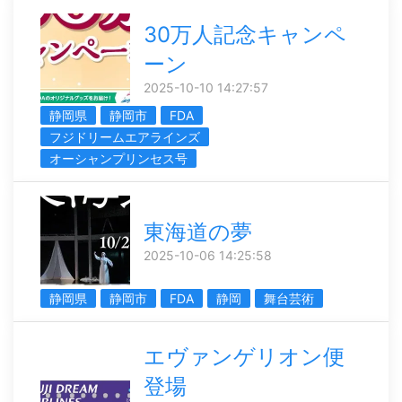
30万人記念キャンペ
ーン
2025-10-10 14:27:57
静岡県
静岡市
FDA
フジドリームエアラインズ
オーシャンプリンセス号
東海道の夢
2025-10-06 14:25:58
静岡県
静岡市
FDA
静岡
舞台芸術
エヴァンゲリオン便
登場