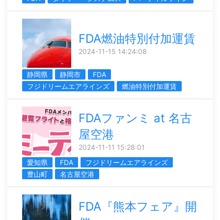
FDA燃油特別付加運賃
2024-11-15 14:24:08
静岡県
静岡市
FDA
フジドリームエアラインズ
燃油特別付加運賃
FDAファンミ at 名古
屋空港
2024-11-11 15:28:01
愛知県
FDA
フジドリームエアラインズ
豊山町
名古屋空港
FDA『熊本フェア』開