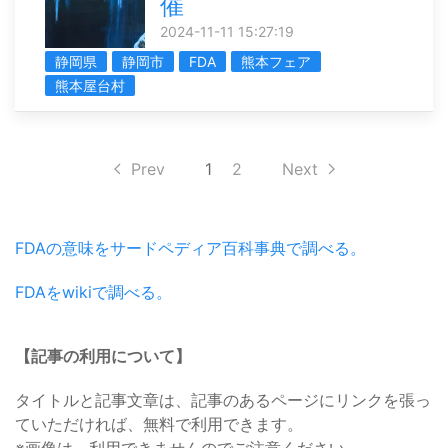
催
2024-11-11 15:27:19
静岡県
静岡市
FDA
熊本フェア
熊本屋台村
Prev
1
2
Next
FDAの意味をサードペディア百科事典で調べる。
FDAをwikiで調べる。
【記事の利用について】
タイトルと記事文章は、記事のあるページにリンクを張っ
ていただければ、無料で利用できます。