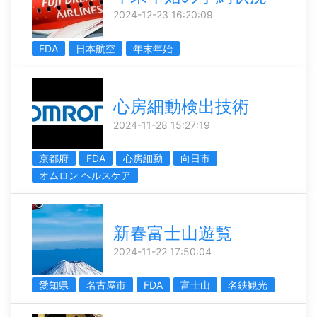
2024-12-23 16:20:09
FDA
日本航空
年末年始
心房細動検出技術
2024-11-28 15:27:19
京都府
FDA
心房細動
向日市
オムロン ヘルスケア
新春富士山遊覧
2024-11-22 17:50:04
愛知県
名古屋市
FDA
富士山
名鉄観光