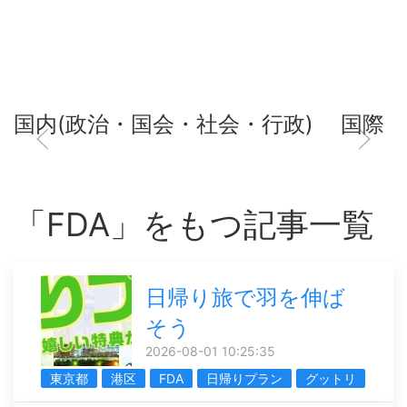
国内(政治・国会・社会・行政)
国際
「FDA」をもつ記事一覧
日帰り旅で羽を伸ば
そう
2026-08-01 10:25:35
東京都
港区
FDA
日帰りプラン
グットリ