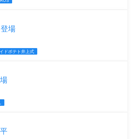
IROS
ト登場
イドポテト井上式
場
L
平