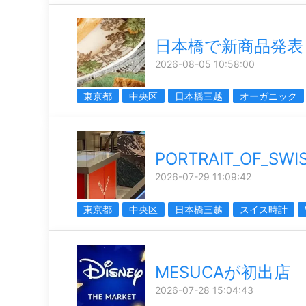
日本橋で新商品発表
2026-08-05 10:58:00
東京都
中央区
日本橋三越
オーガニック
PORTRAIT_OF_SWI
2026-07-29 11:09:42
東京都
中央区
日本橋三越
スイス時計
MESUCAが初出店
2026-07-28 15:04:43