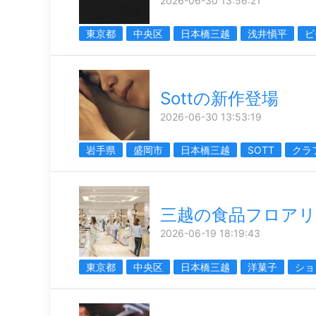
2026-06-30 13:56:21
東京都
中央区
日本橋三越
浅井愼平
ビ
Sottの新作登場
2026-06-30 13:53:19
岩手県
盛岡市
日本橋三越
SOTT
クラ
三越の食品フロア
2026-06-19 18:19:43
東京都
中央区
日本橋三越
洋菓子
ショ