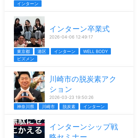
インターン
インターン卒業式
2026-04-06 12:49:17
東京都
港区
インターン
WELL BODY
ビズメン
川崎市の脱炭素アク
ション
2026-03-23 19:50:26
神奈川県
川崎市
脱炭素
インターン
インターンシップ戦
略セミナー