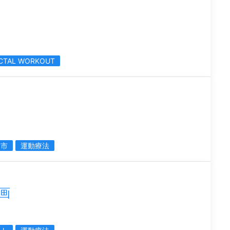
CTAL WORKOUT
き市
運動療法
画