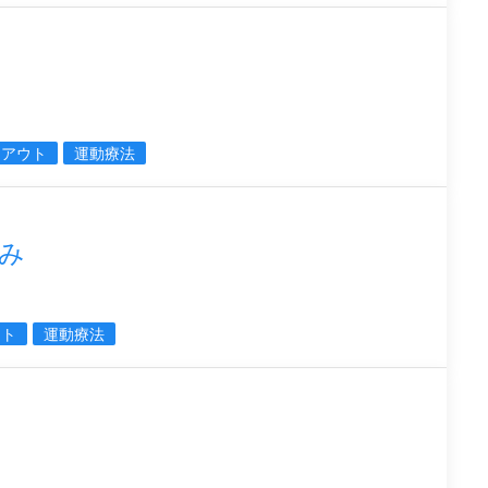
クアウト
運動療法
み
ウト
運動療法