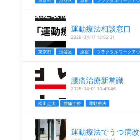
東京都
渋谷区
原宿
フラクタルワークア
運動療法相談窓口
2026-04-17 15:52:31
東京都
渋谷区
原宿
フラクタルワークア
腰痛治療新常識
2026-04-01 10:49:46
松田圭太
腰痛治療
運動療法
運動療法でうつ病改