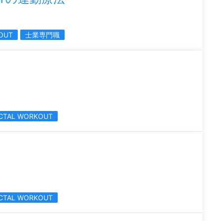
OUT
士業専門職
CTAL WORKOUT
CTAL WORKOUT