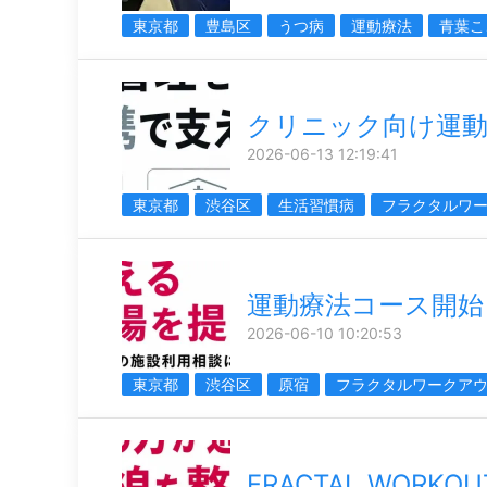
東京都
豊島区
うつ病
運動療法
青葉こ
クリニック向け運動
2026-06-13 12:19:41
東京都
渋谷区
生活習慣病
フラクタルワ
運動療法コース開始
2026-06-10 10:20:53
東京都
渋谷区
原宿
フラクタルワークア
FRACTAL WORK