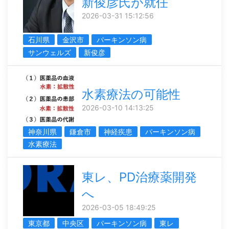
新俊彦氏が就任
2026-03-31 15:12:56
石川県
金沢市
パーキンソン病
サンウェルズ
新俊彦
水素療法の可能性
2026-03-10 14:13:25
神奈川県
鎌倉市
神経疾患
パーキンソン病
水素療法
東レ、PD治療薬開発
へ
2026-03-05 18:49:25
東京都
中央区
パーキンソン病
東レ