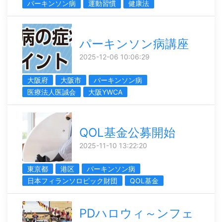
パーキンソン病
運動習慣
健康法
パーキンソン病講座
2025-12-06 10:06:29
大阪府
大阪市
パーキンソン病
医療法人医誠会
大阪YWCA
QOL基金公募開始
2025-11-10 13:22:20
東京都
港区
パーキンソン病
日本フィランソロピック財団
QOL基金
PDハロウィ～ンフェ