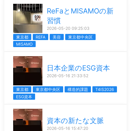
ReFaとMISAMOの新
習慣
2026-05-20 09:25:03
東京都
REFA
美容
東京都中央区
MISAMO
日本企業のESG資本
2026-05-16 21:33:52
東京都
東京都中央区
構造的課題
T4IS2026
ESG資本
資本の新たな文脈
2026-05-16 15:47:20