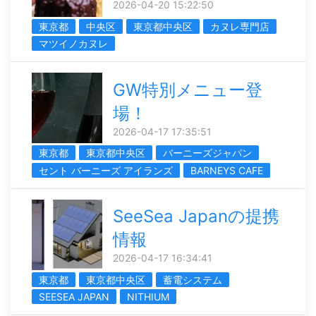
2026-04-20 15:22:50
東京都
中央区
東京都中央区
カヌレ専門店
マツイノカヌレ
GW特別メニュー登
場！
2026-04-17 17:35:51
東京都
東京都中央区
バーニーズジャパン
セント バーニーズ アイランズ
BARNEYS CAFE
SeeSea Japanの提携
情報
2026-04-17 16:34:41
東京都
東京都中央区
蓄電システム
SEESEA JAPAN
NITHIUM