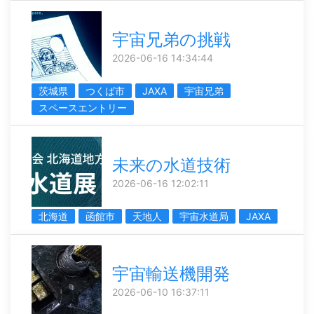
宇宙兄弟の挑戦
2026-06-16 14:34:44
茨城県
つくば市
JAXA
宇宙兄弟
スペースエントリー
未来の水道技術
2026-06-16 12:02:11
北海道
函館市
天地人
宇宙水道局
JAXA
宇宙輸送機開発
2026-06-10 16:37:11