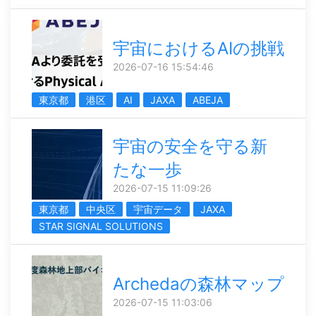
宇宙におけるAIの挑戦
2026-07-16 15:54:46
東京都
港区
AI
JAXA
ABEJA
宇宙の安全を守る新
たな一歩
2026-07-15 11:09:26
東京都
中央区
宇宙データ
JAXA
STAR SIGNAL SOLUTIONS
Archedaの森林マップ
2026-07-15 11:03:06