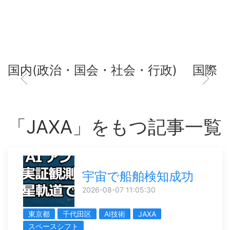
国内(政治・国会・社会・行政)
国際
「JAXA」をもつ記事一覧
宇宙で船舶検知成功
2026-08-07 11:05:30
東京都
千代田区
AI技術
JAXA
スペースシフト