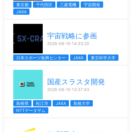
東京都
千代田区
三菱電機
宇宙開発
JAXA
宇宙戦略に参画
2026-06-10 14:33:20
日本スポーツ振興センター
JAXA
東京科学大学
国産スラスタ開発
2026-06-10 13:37:43
島根県
松江市
JAXA
島根大学
NTTデータザム