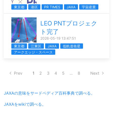
東京都
港区
PR TIMES
JAXA
宇宙産業
LEO PNTプロジェク
ト完了
2026-05-19 13:47:51
東京都
江東区
JAXA
低軌道衛星
アークエッジ・スペース
Prev
1
2
3
4
5
...
8
Next
JAXAの意味をサードペディア百科事典で調べる。
JAXAをwikiで調べる。