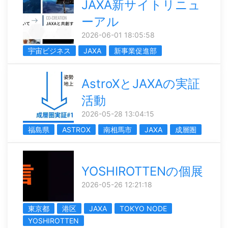
JAXA新サイトリニュ
ーアル
2026-06-01 18:05:58
宇宙ビジネス
JAXA
新事業促進部
AstroXとJAXAの実証
活動
2026-05-28 13:04:15
福島県
ASTROX
南相馬市
JAXA
成層圏
YOSHIROTTENの個展
2026-05-26 12:21:18
東京都
港区
JAXA
TOKYO NODE
YOSHIROTTEN