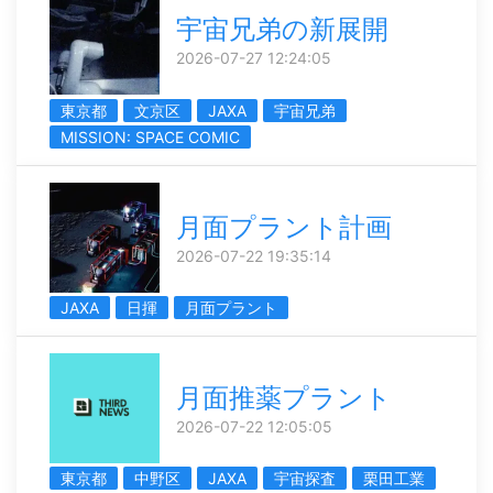
宇宙兄弟の新展開
2026-07-27 12:24:05
東京都
文京区
JAXA
宇宙兄弟
MISSION: SPACE COMIC
月面プラント計画
2026-07-22 19:35:14
JAXA
日揮
月面プラント
月面推薬プラント
2026-07-22 12:05:05
東京都
中野区
JAXA
宇宙探査
栗田工業