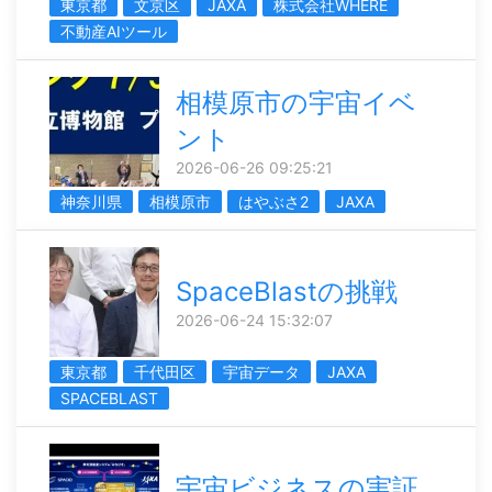
東京都
文京区
JAXA
株式会社WHERE
不動産AIツール
相模原市の宇宙イベ
ント
2026-06-26 09:25:21
神奈川県
相模原市
はやぶさ2
JAXA
SpaceBlastの挑戦
2026-06-24 15:32:07
東京都
千代田区
宇宙データ
JAXA
SPACEBLAST
宇宙ビジネスの実証