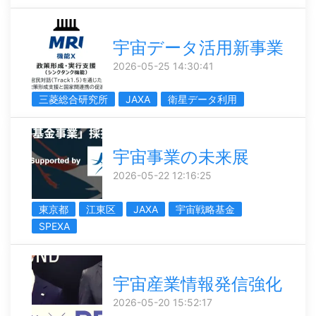
宇宙データ活用新事業
2026-05-25 14:30:41
三菱総合研究所
JAXA
衛星データ利用
宇宙事業の未来展
2026-05-22 12:16:25
東京都
江東区
JAXA
宇宙戦略基金
SPEXA
宇宙産業情報発信強化
2026-05-20 15:52:17