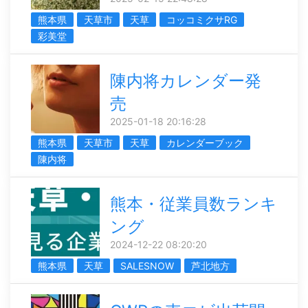
熊本県
天草市
天草
コッコミクサRG
彩美堂
陳内将カレンダー発
売
2025-01-18 20:16:28
熊本県
天草市
天草
カレンダーブック
陳内将
熊本・従業員数ランキ
ング
2024-12-22 08:20:20
熊本県
天草
SALESNOW
芦北地方