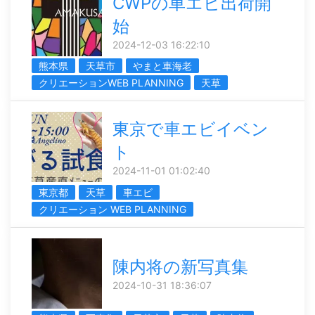
CWPの車エビ出荷開
始
2024-12-03 16:22:10
熊本県
天草市
やまと車海老
クリエーションWEB PLANNING
天草
東京で車エビイベン
ト
2024-11-01 01:02:40
東京都
天草
車エビ
クリエーション WEB PLANNING
陳内将の新写真集
2024-10-31 18:36:07