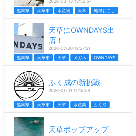
2026-03-13 15:52:57
熊本県
天草市
水産物
天草
地域おこし
天草にOWNDAYS出
店！
2026-02-20 12:27:21
熊本県
天草市
天草
メガネ
OWNDAYS
ふく成の新挑戦
2026-01-01 11:18:54
熊本県
天草市
天草
水産業
ふく成
天草ポップアップ