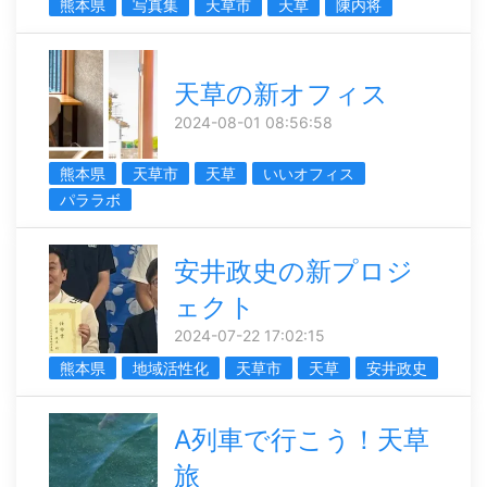
熊本県
写真集
天草市
天草
陳内将
天草の新オフィス
2024-08-01 08:56:58
熊本県
天草市
天草
いいオフィス
パララボ
安井政史の新プロジ
ェクト
2024-07-22 17:02:15
熊本県
地域活性化
天草市
天草
安井政史
A列車で行こう！天草
旅