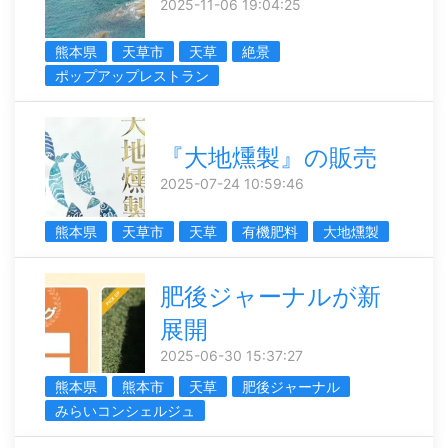
2025-11-06 19:04:25
熊本県
天草市
天草
絶景
ポップアップレストラン
『大地燻製』の販売
2025-07-24 10:59:46
熊本県
天草市
天草
有機肥料
大地燻製
肥後ジャーナルが新
展開
2025-06-30 15:37:27
熊本県
熊本市
天草
肥後ジャーナル
みらいコンシェルジュ