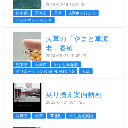
2024-07-16 18:12:36
熊本県
天草市
天草
A列車で行こう
イルカウォッチング
天草の「やまと車海
老」養殖
2024-06-26 19:47:18
熊本県
天草市
やまと車海老
クリエーションWEB PLANNING
天草
乗り換え案内動画
2023-01-31 18:11:25
長崎県
天草
苓北町
乗り換え案内