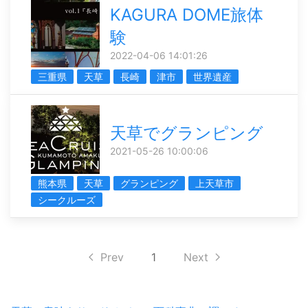
KAGURA DOME旅体
験
2022-04-06 14:01:26
三重県
天草
長崎
津市
世界遺産
天草でグランピング
2021-05-26 10:00:06
熊本県
天草
グランピング
上天草市
シークルーズ
Prev
1
Next