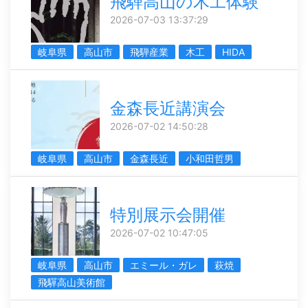
飛騨高山の木工体験
2026-07-03 13:37:29
岐阜県
高山市
飛騨産業
木工
HIDA
金森長近講演会
2026-07-02 14:50:28
岐阜県
高山市
金森長近
小和田哲男
特別展示会開催
2026-07-02 10:47:05
岐阜県
高山市
エミール・ガレ
萩焼
飛驒高山美術館