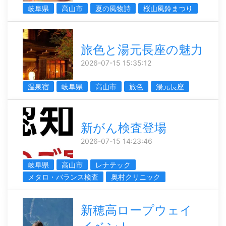
岐阜県
高山市
夏の風物詩
桜山風鈴まつり
旅色と湯元長座の魅力
2026-07-15 15:35:12
温泉宿
岐阜県
高山市
旅色
湯元長座
新がん検査登場
2026-07-15 14:23:46
岐阜県
高山市
レナテック
メタロ・バランス検査
奥村クリニック
新穂高ロープウェイ