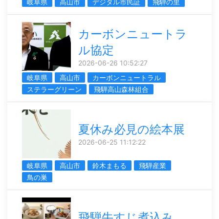
岐阜県
高山市
デジタル市民証
飛騨の里
カーボンニュートラ
ル協定
2026-06-26 10:52:27
岐阜県
高山市
カーボンニュートラル
ステラーグリーン
飛騨高山森林組合
夏休み必見の絵本展
2026-06-25 11:12:22
岐阜県
高山市
鈴木まもる
飛騨産業
鳥の巣
飛騨牛すじ煮込み