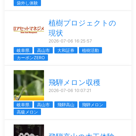
袋外し体験
植樹プロジェクトの
現状
2026-07-06 16:25:57
岐阜県
高山市
大和証券
植樹活動
カーボンZERO
飛騨メロン収穫
2026-07-06 10:07:21
岐阜県
高山市
飛騨高山
飛騨メロン
高級メロン