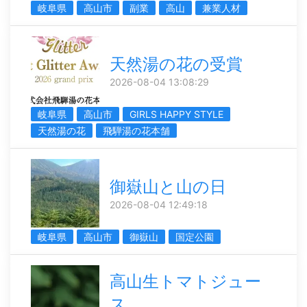
岐阜県
高山市
副業
高山
兼業人材
天然湯の花の受賞
2026-08-04 13:08:29
岐阜県
高山市
GIRLS HAPPY STYLE
天然湯の花
飛騨湯の花本舗
御嶽山と山の日
2026-08-04 12:49:18
岐阜県
高山市
御嶽山
国定公園
高山生トマトジュー
ス