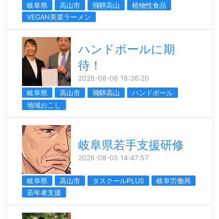
岐阜県
高山市
飛騨高山
植物性食品
VEGAN美菜ラーメン
ハンドボールに期
待！
2026-08-06 18:36:20
岐阜県
高山市
飛騨高山
ハンドボール
地域おこし
岐阜県若手支援研修
2026-08-05 14:47:57
岐阜県
高山市
タスクールPLUS
岐阜労働局
若年者支援