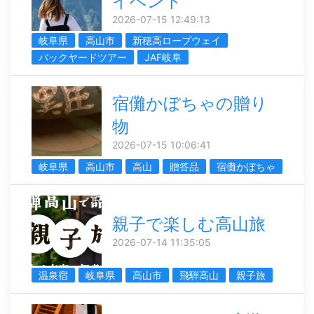
イベント
2026-07-15 12:49:13
岐阜県
高山市
新穂高ロープウェイ
バックヤードツアー
JAF岐阜
宿儺かぼちゃの贈り
物
2026-07-15 10:06:41
岐阜県
高山市
高山
贈答品
宿儺かぼちゃ
親子で楽しむ高山旅
2026-07-14 11:35:05
温泉宿
岐阜県
高山市
飛騨高山
親子旅