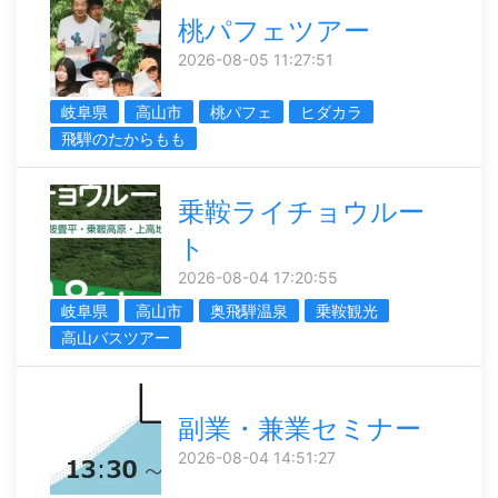
桃パフェツアー
2026-08-05 11:27:51
岐阜県
高山市
桃パフェ
ヒダカラ
飛騨のたからもも
乗鞍ライチョウルー
ト
2026-08-04 17:20:55
岐阜県
高山市
奥飛騨温泉
乗鞍観光
高山バスツアー
副業・兼業セミナー
2026-08-04 14:51:27