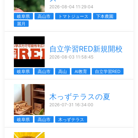
2026-08-04 11:29:04
岐阜県
高山市
トマトジュース
下本農園
麗月
自立学習RED新規開校
2026-08-03 11:58:45
岐阜県
高山市
高山
AI教育
自立学習RED
木っずテラスの夏
2026-07-31 16:34:00
岐阜県
高山市
木っずテラス