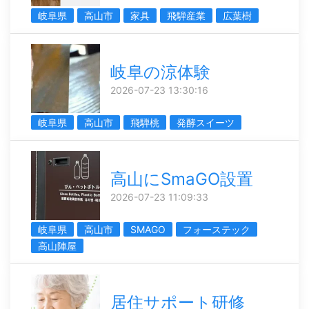
岐阜県
高山市
家具
飛騨産業
広葉樹
岐阜の涼体験
2026-07-23 13:30:16
岐阜県
高山市
飛騨桃
発酵スイーツ
高山にSmaGO設置
2026-07-23 11:09:33
岐阜県
高山市
SMAGO
フォーステック
高山陣屋
居住サポート研修