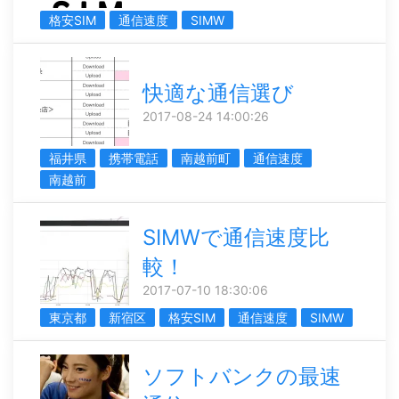
格安SIM
通信速度
SIMW
快適な通信選び
2017-08-24 14:00:26
福井県
携帯電話
南越前町
通信速度
南越前
SIMWで通信速度比
較！
2017-07-10 18:30:06
東京都
新宿区
格安SIM
通信速度
SIMW
ソフトバンクの最速