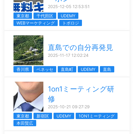
2025-12-05 12:53:51
東京都
千代田区
UDEMY
WEBマーケティング
トポロジ
直島での自分再発見
2025-11-17 12:02:24
香川県
ベネッセ
直島町
UDEMY
直島
1on1ミーティング研
修
2025-10-21 09:27:29
東京都
新宿区
UDEMY
1ON1ミーティング
本田賢広