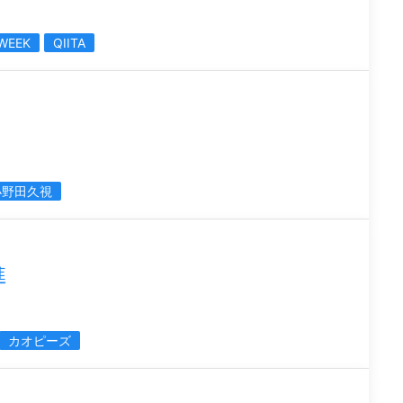
 WEEK
QIITA
小野田久視
進
カオピーズ