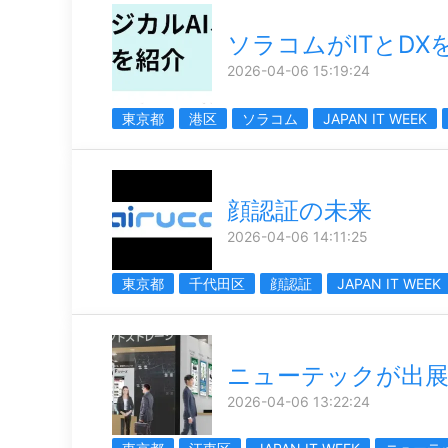
ソラコムがITとDX
2026-04-06 15:19:24
東京都
港区
ソラコム
JAPAN IT WEEK
顔認証の未来
2026-04-06 14:11:25
東京都
千代田区
顔認証
JAPAN IT WEEK
ニューテックが出
2026-04-06 13:22:24