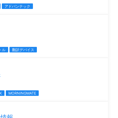
アドバンテック
トル
翻訳デバイス
展
K
MORNINGMATE
展情報