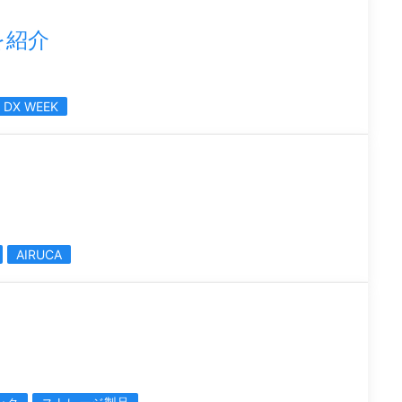
を紹介
DX WEEK
AIRUCA
展