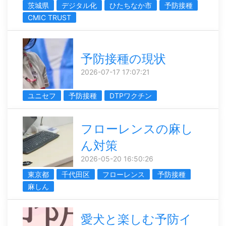
茨城県
デジタル化
ひたちなか市
予防接種
CMIC TRUST
予防接種の現状
2026-07-17 17:07:21
ユニセフ
予防接種
DTPワクチン
フローレンスの麻し
ん対策
2026-05-20 16:50:26
東京都
千代田区
フローレンス
予防接種
麻しん
愛犬と楽しむ予防イ