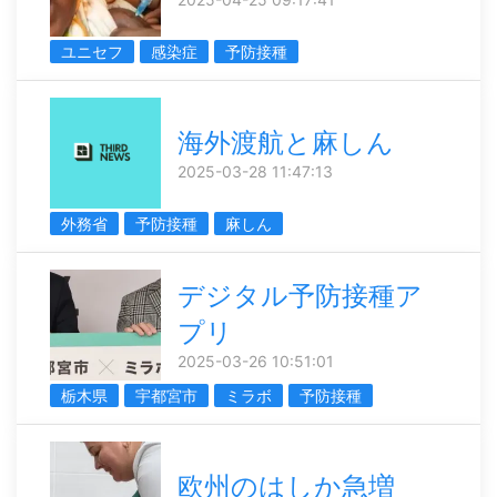
ユニセフ
感染症
予防接種
海外渡航と麻しん
2025-03-28 11:47:13
外務省
予防接種
麻しん
デジタル予防接種ア
プリ
2025-03-26 10:51:01
栃木県
宇都宮市
ミラボ
予防接種
欧州のはしか急増