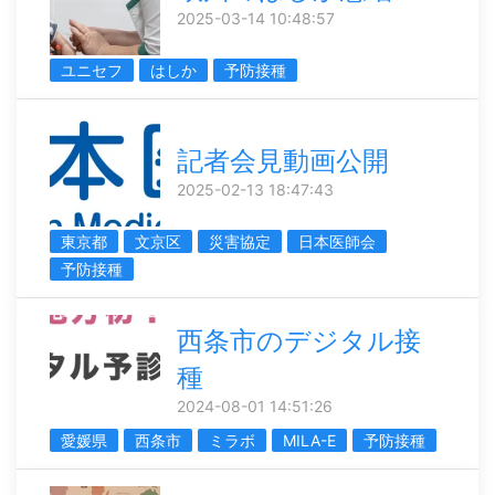
2025-03-14 10:48:57
ユニセフ
はしか
予防接種
記者会見動画公開
2025-02-13 18:47:43
東京都
文京区
災害協定
日本医師会
予防接種
西条市のデジタル接
種
2024-08-01 14:51:26
愛媛県
西条市
ミラボ
MILA-E
予防接種