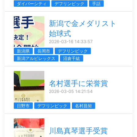
ダイバーシティ
デフリンピック
手話
新潟で金メダリスト
始球式
2026-03-16 14:33:57
新潟県
長岡市
デフリンピック
新潟アルビレックス
沼倉千紘
名村選手に栄誉賞
2026-03-05 14:21:54
日野市
デフリンピック
名村昌矩
川島真琴選手受賞