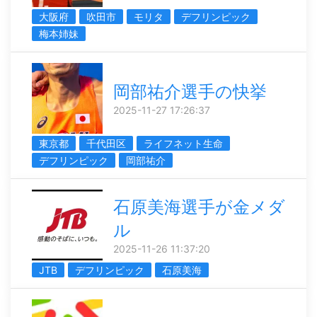
大阪府
吹田市
モリタ
デフリンピック
梅本姉妹
岡部祐介選手の快挙
2025-11-27 17:26:37
東京都
千代田区
ライフネット生命
デフリンピック
岡部祐介
石原美海選手が金メダ
ル
2025-11-26 11:37:20
JTB
デフリンピック
石原美海