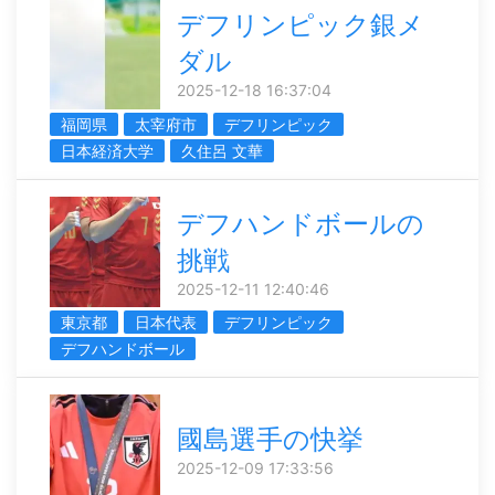
デフリンピック銀メ
ダル
2025-12-18 16:37:04
福岡県
太宰府市
デフリンピック
日本経済大学
久住呂 文華
デフハンドボールの
挑戦
2025-12-11 12:40:46
東京都
日本代表
デフリンピック
デフハンドボール
國島選手の快挙
2025-12-09 17:33:56