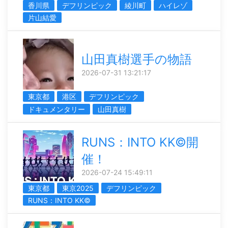
香川県
デフリンピック
綾川町
ハイレゾ
片山結愛
山田真樹選手の物語
2026-07-31 13:21:17
東京都
港区
デフリンピック
ドキュメンタリー
山田真樹
RUNS：INTO KK©開
催！
2026-07-24 15:49:11
東京都
東京2025
デフリンピック
RUNS：INTO KK©