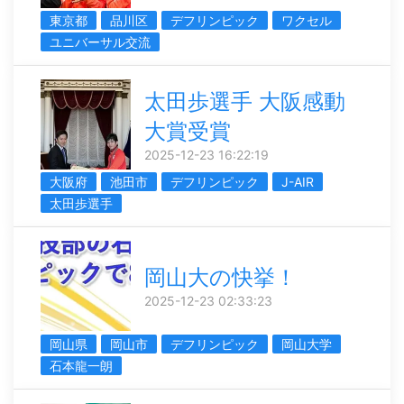
東京都
品川区
デフリンピック
ワクセル
ユニバーサル交流
太田歩選手 大阪感動
大賞受賞
2025-12-23 16:22:19
大阪府
池田市
デフリンピック
J-AIR
太田歩選手
岡山大の快挙！
2025-12-23 02:33:23
岡山県
岡山市
デフリンピック
岡山大学
石本龍一朗