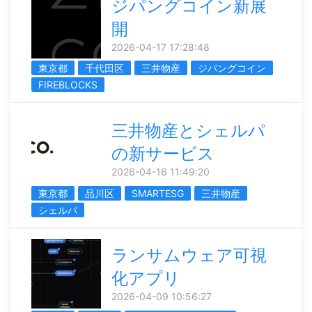
ジパングコイン新展
開
2026-04-17 17:28:48
東京都
千代田区
三井物産
ジパングコイン
FIREBLOCKS
三井物産とシェルパ
の新サービス
2026-04-16 11:49:20
東京都
品川区
SMARTESG
三井物産
シェルパ
ランサムウェア可視
化アプリ
2026-04-09 10:56:27