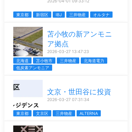
2026-04-01 09:33:12
東京都
新宿区
IBJ
三井物産
オルタナ
苫小牧の新アンモニ
ア拠点
2026-03-27 13:47:23
北海道
苫小牧市
三井物産
北海道電力
低炭素アンモニア
文京・世田谷に投資
2026-03-27 07:31:34
東京都
文京区
三井物産
ALTERNA