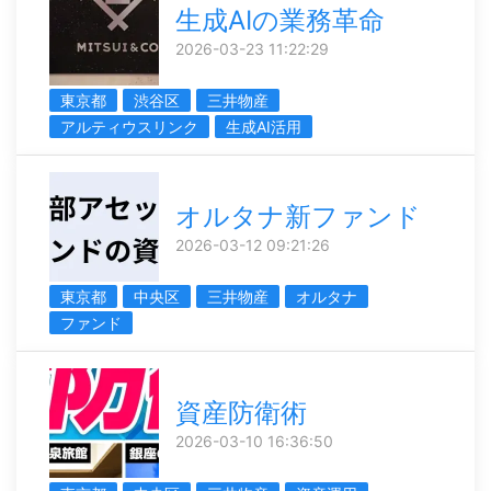
生成AIの業務革命
2026-03-23 11:22:29
東京都
渋谷区
三井物産
アルティウスリンク
生成AI活用
オルタナ新ファンド
2026-03-12 09:21:26
東京都
中央区
三井物産
オルタナ
ファンド
資産防衛術
2026-03-10 16:36:50