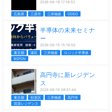
2026-06-18 17:18:52
広島県
三原市
三井物産
ODDO
半導体の未来セミナ
ー
2026-06-15 15:19:50
東京都
港区
三井物産
ロジック半導体
BSPDN
高円寺に新レジデン
ス
2026-06-15 08:51:44
東京都
杉並区
三井物産
高円寺
賃貸レジデンス