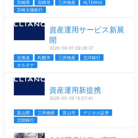
宮崎県
宮崎市
三井物産
ALTERNA
宮崎太陽銀行
資産運用サービス新展
開
2026-06-01 09:28:37
北海道
札幌市
三井物産
北洋銀行
オルタナ
資産運用新提携
2026-05-29 15:57:41
富山県
三井物産
富山市
デジタル証券
北陸銀行