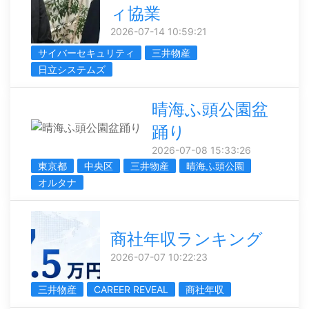
ィ協業
2026-07-14 10:59:21
サイバーセキュリティ
三井物産
日立システムズ
晴海ふ頭公園盆
踊り
2026-07-08 15:33:26
東京都
中央区
三井物産
晴海ふ頭公園
オルタナ
商社年収ランキング
2026-07-07 10:22:23
三井物産
CAREER REVEAL
商社年収