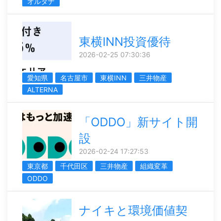
オルタナ
東横INN投資優待
2026-02-25 07:30:36
愛知県
名古屋市
東横INN
三井物産
ALTERNA
「ODDO」新サイト開
設
2026-02-24 17:27:53
東京都
千代田区
三井物産
組織変革
ODDO
ナイキと環境価値契