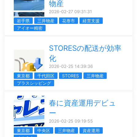
物産
2026-02-27 09:31:31
岩手県
三井物産
花巻市
経営支援
アイオー精密
STORESの配送が効率
化
2026-02-25 14:39:36
東京都
千代田区
STORES
三井物産
プラスシッピング
春に資産運用デビュ
ー
2026-02-25 09:19:55
東京都
中央区
三井物産
資産運用