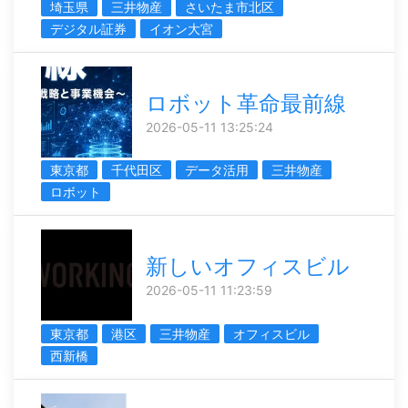
埼玉県
三井物産
さいたま市北区
デジタル証券
イオン大宮
ロボット革命最前線
2026-05-11 13:25:24
東京都
千代田区
データ活用
三井物産
ロボット
新しいオフィスビル
2026-05-11 11:23:59
東京都
港区
三井物産
オフィスビル
西新橋