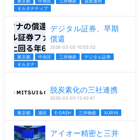
東京都
中央区
三井物産
資産運用
オルタナティブ
デジタル証券、早期
償還
2026-03-05 10:55:32
東京都
中央区
三井物産
デジタル証券
オルタナ
脱炭素化の三社連携
2026-03-03 13:42:47
東京都
港区
E-DASH
三井物産
XURYA
アイオー精密と三井