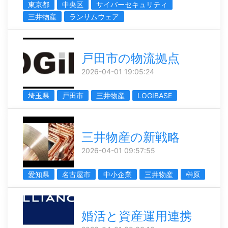
東京都
中央区
サイバーセキュリティ
三井物産
ランサムウェア
戸田市の物流拠点
2026-04-01 19:05:24
埼玉県
戸田市
三井物産
LOGIBASE
三井物産の新戦略
2026-04-01 09:57:55
愛知県
名古屋市
中小企業
三井物産
榊原
婚活と資産運用連携