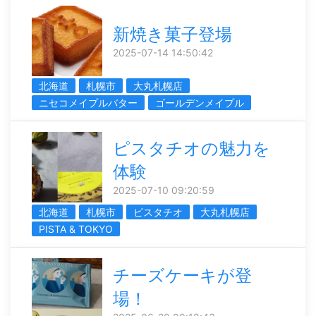
新焼き菓子登場
2025-07-14 14:50:42
北海道
札幌市
大丸札幌店
ニセコメイプルバター
ゴールデンメイプル
ピスタチオの魅力を
体験
2025-07-10 09:20:59
北海道
札幌市
ピスタチオ
大丸札幌店
PISTA & TOKYO
チーズケーキが登
場！