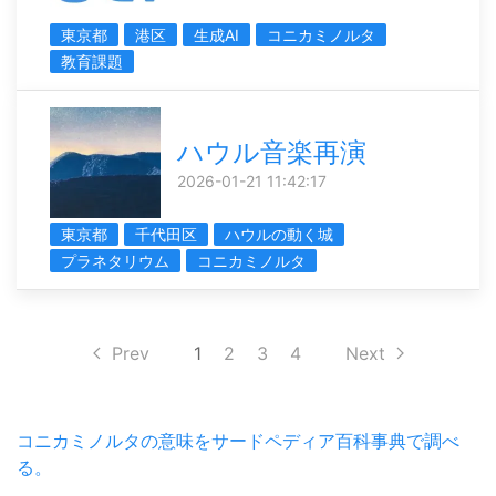
東京都
港区
生成AI
コニカミノルタ
教育課題
ハウル音楽再演
2026-01-21 11:42:17
東京都
千代田区
ハウルの動く城
プラネタリウム
コニカミノルタ
Prev
1
2
3
4
Next
コニカミノルタの意味をサードペディア百科事典で調べ
る。