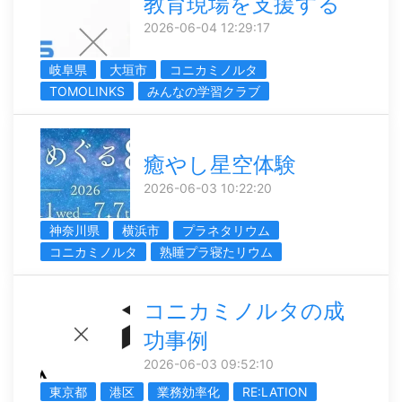
教育現場を支援する
2026-06-04 12:29:17
岐阜県
大垣市
コニカミノルタ
TOMOLINKS
みんなの学習クラブ
癒やし星空体験
2026-06-03 10:22:20
神奈川県
横浜市
プラネタリウム
コニカミノルタ
熟睡プラ寝たリウム
コニカミノルタの成
功事例
2026-06-03 09:52:10
東京都
港区
業務効率化
RE:LATION