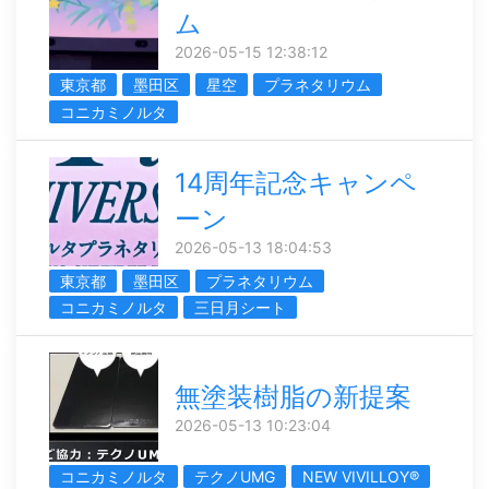
ム
2026-05-15 12:38:12
東京都
墨田区
星空
プラネタリウム
コニカミノルタ
14周年記念キャンペ
ーン
2026-05-13 18:04:53
東京都
墨田区
プラネタリウム
コニカミノルタ
三日月シート
無塗装樹脂の新提案
2026-05-13 10:23:04
コニカミノルタ
テクノUMG
NEW VIVILLOY®