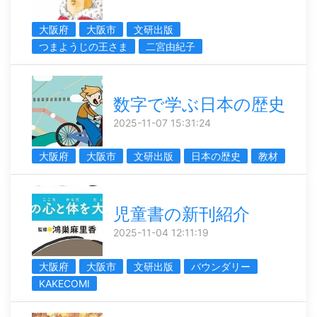
大阪府
大阪市
文研出版
つまようじの王さま
二宮由紀子
数字で学ぶ日本の歴史
2025-11-07 15:31:24
大阪府
大阪市
文研出版
日本の歴史
教材
児童書の新刊紹介
2025-11-04 12:11:19
大阪府
大阪市
文研出版
バウンダリー
KAKECOMI