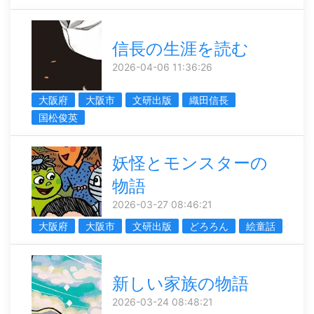
信長の生涯を読む
2026-04-06 11:36:26
大阪府
大阪市
文研出版
織田信長
国松俊英
妖怪とモンスターの
物語
2026-03-27 08:46:21
大阪府
大阪市
文研出版
どろろん
絵童話
新しい家族の物語
2026-03-24 08:48:21