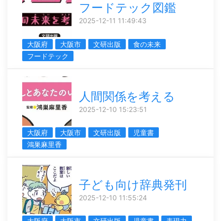
フードテック図鑑
2025-12-11 11:49:43
大阪府
大阪市
文研出版
食の未来
フードテック
人間関係を考える
2025-12-10 15:23:51
大阪府
大阪市
文研出版
児童書
鴻巣麻里香
子ども向け辞典発刊
2025-12-10 11:55:24
大阪府
大阪市
文研出版
児童書
表現力