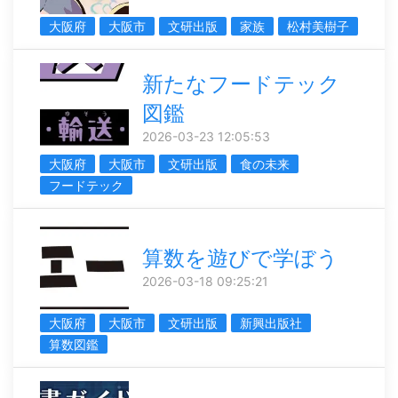
大阪府
大阪市
文研出版
家族
松村美樹子
新たなフードテック
図鑑
2026-03-23 12:05:53
大阪府
大阪市
文研出版
食の未来
フードテック
算数を遊びで学ぼう
2026-03-18 09:25:21
大阪府
大阪市
文研出版
新興出版社
算数図鑑