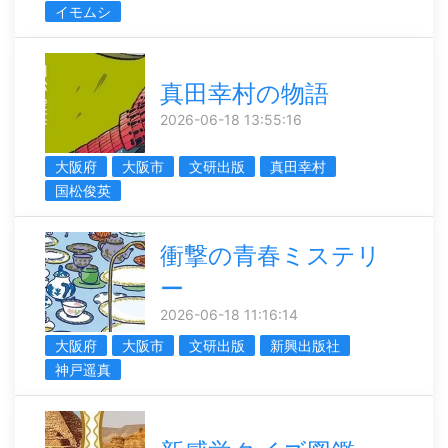
イモムシ
真田幸村の物語
2026-06-18 13:55:16
大阪府
大阪市
文研出版
真田幸村
国松俊英
衝撃の青春ミステリ
ー
2026-06-18 11:16:14
大阪府
大阪市
文研出版
新興出版社
神戸遥真