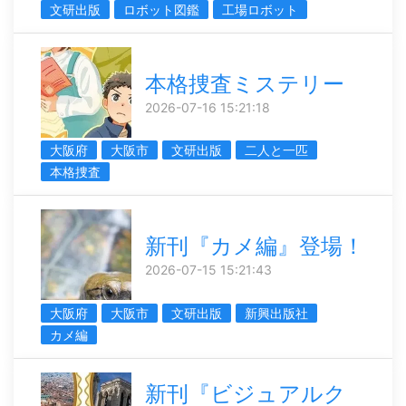
文研出版
ロボット図鑑
工場ロボット
本格捜査ミステリー
2026-07-16 15:21:18
大阪府
大阪市
文研出版
二人と一匹
本格捜査
新刊『カメ編』登場！
2026-07-15 15:21:43
大阪府
大阪市
文研出版
新興出版社
カメ編
新刊『ビジュアルク