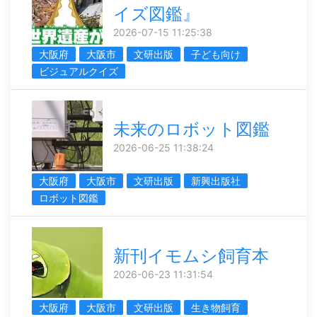
イズ図鑑』
2026-07-15 11:25:38
大阪府
大阪市
文研出版
子ども向け
ビジュアルクイズ
未来のロボット図鑑
2026-06-25 11:38:24
大阪府
大阪市
文研出版
新興出版社
ロボット図鑑
新刊イモムシ飼育本
2026-06-23 11:31:54
大阪府
大阪市
文研出版
生き物飼育