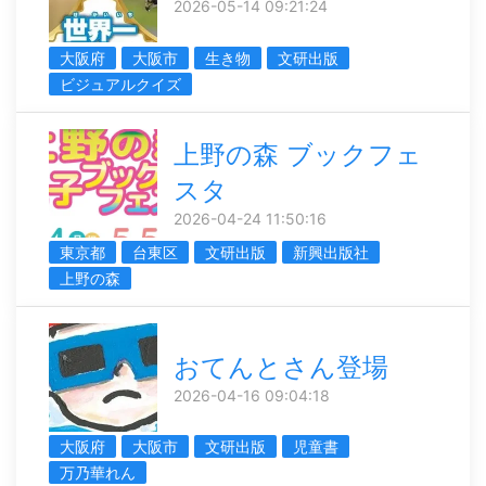
2026-05-14 09:21:24
大阪府
大阪市
生き物
文研出版
ビジュアルクイズ
上野の森 ブックフェ
スタ
2026-04-24 11:50:16
東京都
台東区
文研出版
新興出版社
上野の森
おてんとさん登場
2026-04-16 09:04:18
大阪府
大阪市
文研出版
児童書
万乃華れん