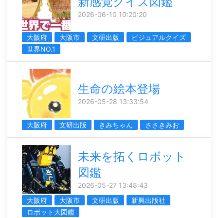
新感覚クイズ図鑑
2026-06-10 10:20:20
大阪府
大阪市
文研出版
ビジュアルクイズ
世界NO.1
生命の絵本登場
2026-05-28 13:33:54
大阪府
文研出版
きみちゃん
ささきみお
未来を拓くロボット
図鑑
2026-05-27 13:48:43
大阪府
大阪市
文研出版
新興出版社
ロボット大図鑑