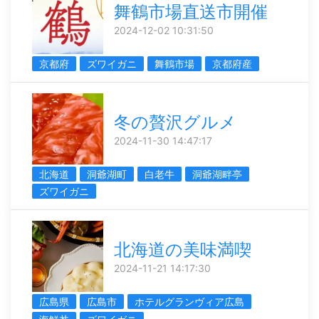
舞鶴市場直送市開催
2024-12-02 10:31:50
京都府
ズワイガニ
舞鶴市場
京都府産
冬の贅沢グルメ
2024-11-30 14:47:17
北海道
洞爺湖町
白老牛
洞爺湖畔亭
ズワイガニ
北海道の美味満喫
2024-11-21 14:17:30
広島県
広島市
ホテルグランヴィア広島