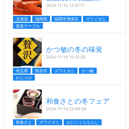
2024-11-15 12:37:11
北海道
福岡県
福岡市博多区
ズワイガニ
産直テーブル
かつ敏の冬の味覚
2024-11-14 15:22:25
埼玉県
熊谷市
ズワイガニ
かつ敏
かにコロ
和食さとの冬フェア
2024-11-14 12:49:38
和食さと
ズワイガニ
かにいくらちらし