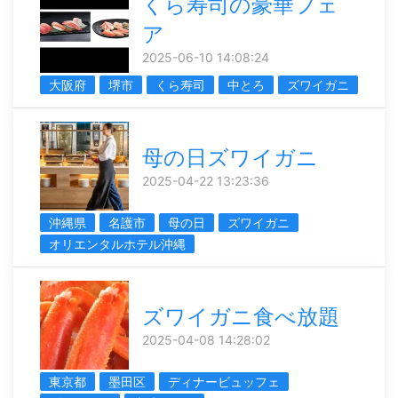
くら寿司の豪華フェ
ア
2025-06-10 14:08:24
大阪府
堺市
くら寿司
中とろ
ズワイガニ
母の日ズワイガニ
2025-04-22 13:23:36
沖縄県
名護市
母の日
ズワイガニ
オリエンタルホテル沖縄
ズワイガニ食べ放題
2025-04-08 14:28:02
東京都
墨田区
ディナービュッフェ