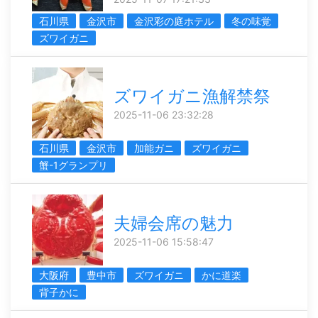
石川県
金沢市
金沢彩の庭ホテル
冬の味覚
ズワイガニ
ズワイガニ漁解禁祭
2025-11-06 23:32:28
石川県
金沢市
加能ガニ
ズワイガニ
蟹-1グランプリ
夫婦会席の魅力
2025-11-06 15:58:47
大阪府
豊中市
ズワイガニ
かに道楽
背子かに