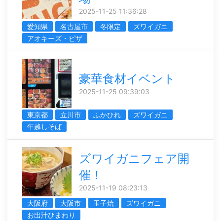
2025-11-25 11:36:28
愛知県
名古屋市
冬限定
ズワイガニ
アオキーズ・ピザ
豪華食材イベント
2025-11-25 09:39:03
東京都
立川市
ふかひれ
ズワイガニ
年越しそば
ズワイガニフェア開
催！
2025-11-19 08:23:13
大阪府
大阪市
玉子焼
ズワイガニ
お出汁ひまわり