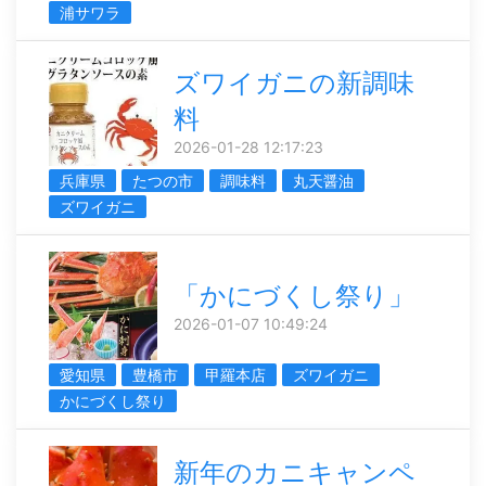
浦サワラ
ズワイガニの新調味
料
2026-01-28 12:17:23
兵庫県
たつの市
調味料
丸天醤油
ズワイガニ
「かにづくし祭り」
2026-01-07 10:49:24
愛知県
豊橋市
甲羅本店
ズワイガニ
かにづくし祭り
新年のカニキャンペ