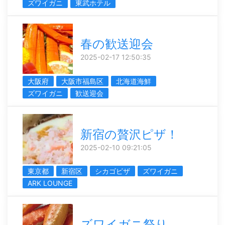
ズワイガニ
東武ホテル
春の歓送迎会
2025-02-17 12:50:35
大阪府
大阪市福島区
北海道海鮮
ズワイガニ
歓送迎会
新宿の贅沢ピザ！
2025-02-10 09:21:05
東京都
新宿区
シカゴピザ
ズワイガニ
ARK LOUNGE
ズワイガニ祭り