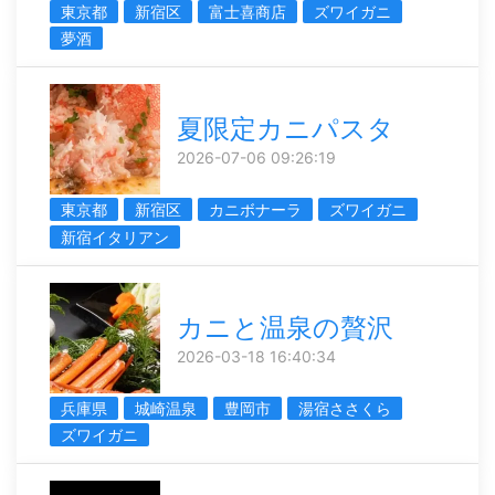
東京都
新宿区
富士喜商店
ズワイガニ
夢酒
夏限定カニパスタ
2026-07-06 09:26:19
東京都
新宿区
カニボナーラ
ズワイガニ
新宿イタリアン
カニと温泉の贅沢
2026-03-18 16:40:34
兵庫県
城崎温泉
豊岡市
湯宿ささくら
ズワイガニ