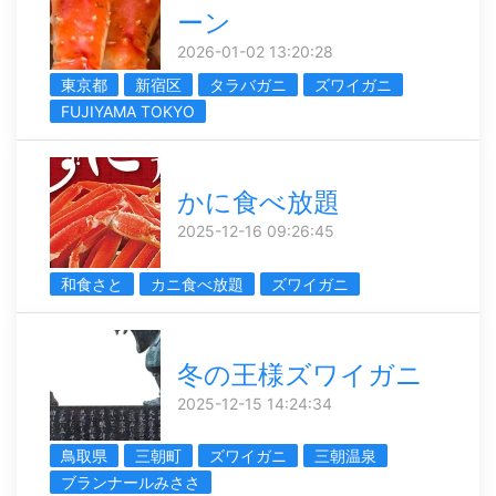
ーン
2026-01-02 13:20:28
東京都
新宿区
タラバガニ
ズワイガニ
FUJIYAMA TOKYO
かに食べ放題
2025-12-16 09:26:45
和食さと
カニ食べ放題
ズワイガニ
冬の王様ズワイガニ
2025-12-15 14:24:34
鳥取県
三朝町
ズワイガニ
三朝温泉
ブランナールみささ