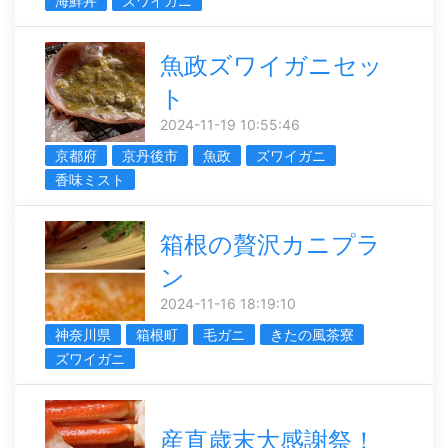
海鮮丼
ズワイガニ
魚政ズワイガニセッ
ト
2024-11-19 10:55:46
京都府
京丹後市
魚政
ズワイガニ
香味ミスト
箱根の贅沢カニプラ
ン
2024-11-16 18:19:10
神奈川県
箱根町
毛ガニ
きたの風茶寮
ズワイガニ
産直歳末大感謝祭！