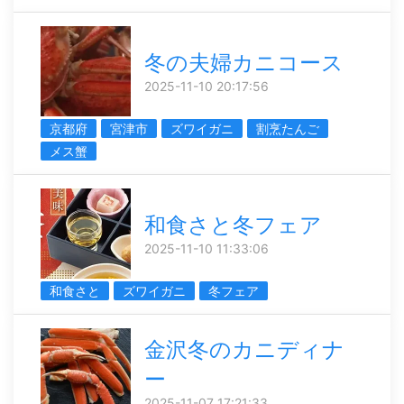
冬の夫婦カニコース
2025-11-10 20:17:56
京都府
宮津市
ズワイガニ
割烹たんご
メス蟹
和食さと冬フェア
2025-11-10 11:33:06
和食さと
ズワイガニ
冬フェア
金沢冬のカニディナ
ー
2025-11-07 17:21:33