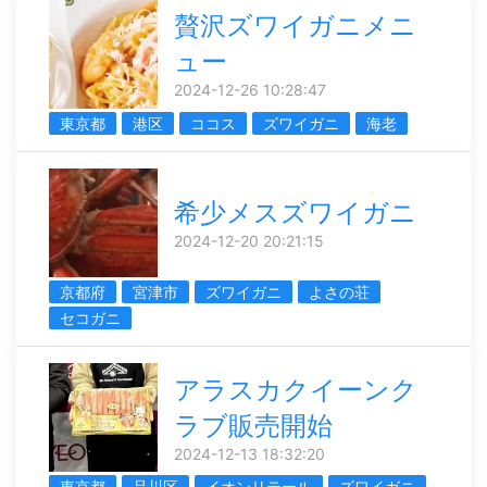
贅沢ズワイガニメニ
ュー
2024-12-26 10:28:47
東京都
港区
ココス
ズワイガニ
海老
希少メスズワイガニ
2024-12-20 20:21:15
京都府
宮津市
ズワイガニ
よさの荘
セコガニ
アラスカクイーンク
ラブ販売開始
2024-12-13 18:32:20
東京都
品川区
イオンリテール
ズワイガニ