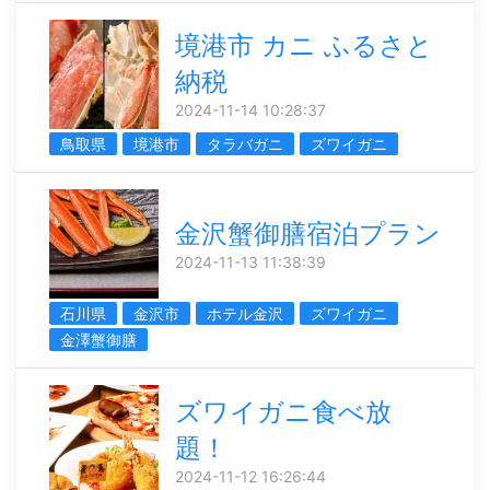
境港市 カニ ふるさと
納税
2024-11-14 10:28:37
鳥取県
境港市
タラバガニ
ズワイガニ
金沢蟹御膳宿泊プラン
2024-11-13 11:38:39
石川県
金沢市
ホテル金沢
ズワイガニ
金澤蟹御膳
ズワイガニ食べ放
題！
2024-11-12 16:26:44