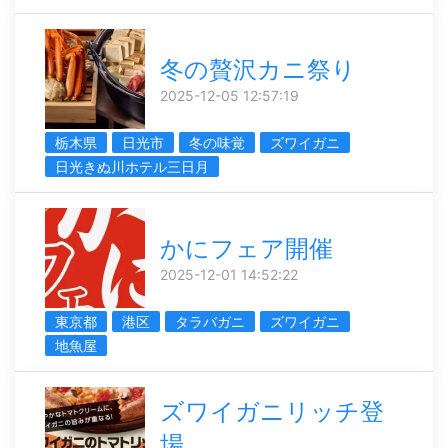
冬の贅沢カニ祭り
2025-12-05 12:57:19
栃木県
日光市
冬の味覚
ズワイガニ
日光きぬ川ホテル三日月
かにフェア開催
2025-12-01 14:52:22
東京都
港区
タラバガニ
ズワイガニ
地魚屋
ズワイガニリッチ登
場