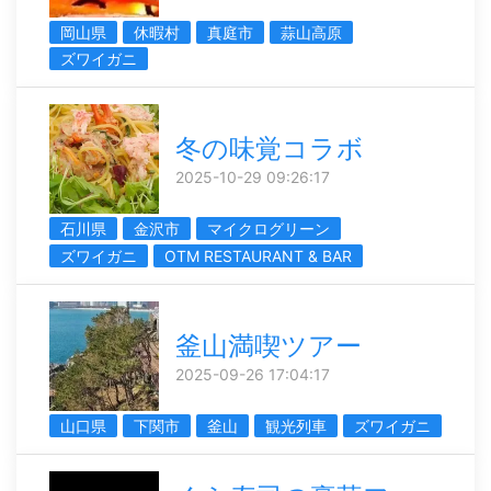
岡山県
休暇村
真庭市
蒜山高原
ズワイガニ
冬の味覚コラボ
2025-10-29 09:26:17
石川県
金沢市
マイクログリーン
ズワイガニ
OTM RESTAURANT & BAR
釜山満喫ツアー
2025-09-26 17:04:17
山口県
下関市
釜山
観光列車
ズワイガニ