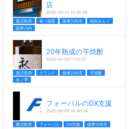
店
2025-09-10 10:35:59
鹿児島県
食べ放題
薩摩川内市
焼肉きんぐ
薩摩川内
20年熟成の芋焼酎
2025-09-05 17:21:22
鹿児島県
クランド
薩摩川内市
芋焼酎
永ノ雫
フォーバルのDX支援
2025-09-05 10:46:24
鹿児島県
フォーバル
DX支援
薩摩川内市