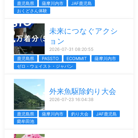
鹿児島県
薩摩川内市
JAF鹿児島
おくどさん体験
未来につなぐアクシ
ョン
2026-07-31 08:20:55
鹿児島県
PASSTO
ECOMMIT
薩摩川内市
ゼロ・ウェイスト・ジャパン
外来魚駆除釣り大会
2026-07-23 16:04:38
鹿児島県
薩摩川内市
釣り大会
JAF鹿児島
藺牟田池