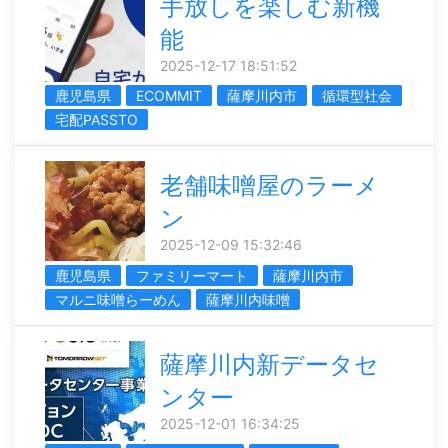
手放しを楽しむ新機
能
2025-12-17 18:51:52
鹿児島県
ECOMMIT
薩摩川内市
循環型社会
宅配PASSTO
老舗味噌屋のラーメ
ン
2025-12-09 15:32:46
鹿児島県
ファミリーマート
薩摩川内市
マルニ味噌らーめん
薩摩川内味噌
薩摩川内新データセ
ンター
2025-12-01 16:34:25