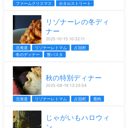
ファームクリスマス
ホタルストリート
リゾナーレの冬ディ
ナー
2025-10-15 10:32:11
北海道
リゾナーレトマム
占冠村
冬のディナー
蟹パスタ
秋の特別ディナー
2025-08-19 13:23:54
北海道
リゾナーレトマム
占冠村
鹿肉
じゃがいもハロウィ
ン