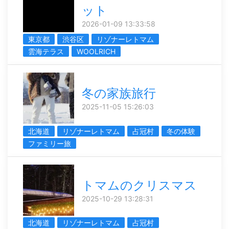
ット
2026-01-09 13:33:58
東京都
渋谷区
リゾナーレトマム
雲海テラス
WOOLRICH
冬の家族旅行
2025-11-05 15:26:03
北海道
リゾナーレトマム
占冠村
冬の体験
ファミリー旅
トマムのクリスマス
2025-10-29 13:28:31
北海道
リゾナーレトマム
占冠村