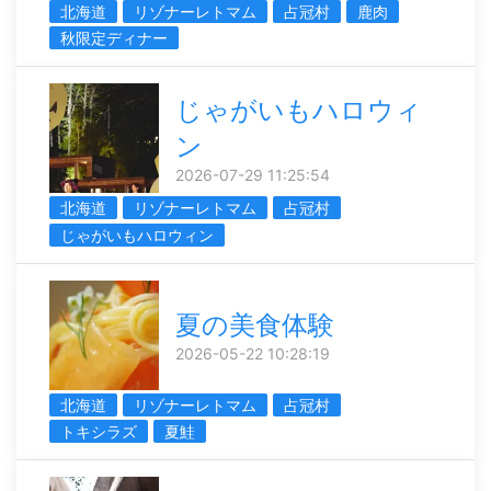
北海道
リゾナーレトマム
占冠村
鹿肉
秋限定ディナー
じゃがいもハロウィ
ン
2026-07-29 11:25:54
北海道
リゾナーレトマム
占冠村
じゃがいもハロウィン
夏の美食体験
2026-05-22 10:28:19
北海道
リゾナーレトマム
占冠村
トキシラズ
夏鮭