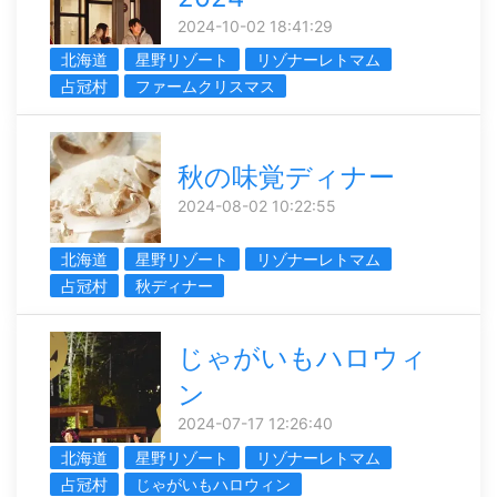
2024-10-02 18:41:29
北海道
星野リゾート
リゾナーレトマム
占冠村
ファームクリスマス
秋の味覚ディナー
2024-08-02 10:22:55
北海道
星野リゾート
リゾナーレトマム
占冠村
秋ディナー
じゃがいもハロウィ
ン
2024-07-17 12:26:40
北海道
星野リゾート
リゾナーレトマム
占冠村
じゃがいもハロウィン