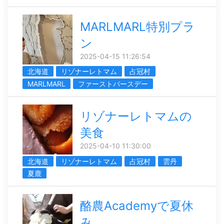
MARLMARL特別プラ
ン
2025-04-15 11:26:54
北海道
リゾナーレトマム
占冠村
MARLMARL
ファーストバースデー
リゾナーレトマムの
美食
2025-04-10 11:30:00
北海道
リゾナーレトマム
占冠村
雲丹
夏鹿
酪農Academyで夏休
み