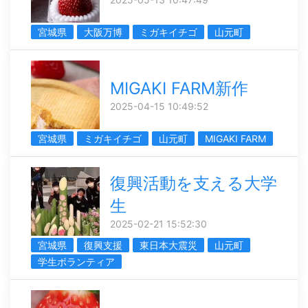
宮城県
大阪万博
ミガキイチゴ
山元町
MIGAKI FARM新作
2025-04-15 10:49:52
宮城県
ミガキイチゴ
山元町
MIGAKI FARM
復興活動を支える大学
生
2025-02-21 15:52:30
宮城県
復興支援
東日本大震災
山元町
学生ボランティア