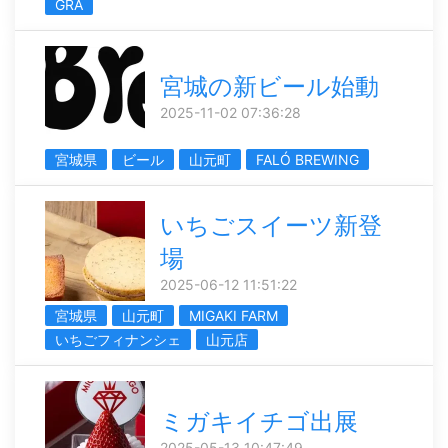
GRA
宮城の新ビール始動
2025-11-02 07:36:28
宮城県
ビール
山元町
FALÓ BREWING
いちごスイーツ新登
場
2025-06-12 11:51:22
宮城県
山元町
MIGAKI FARM
いちごフィナンシェ
山元店
ミガキイチゴ出展
2025-05-13 10:47:49