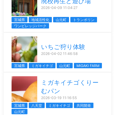
廃校再生と遊び場
2026-04-09 11:04:27
宮城県
地域活性化
山元町
トランポリン
ワンビレッジパーク
いちご狩り体験
2026-04-02 11:46:58
宮城県
ミガキイチゴ
山元町
MIGAKI FARM
ミガキイチゴくりー
むパン
2026-03-19 11:16:55
宮城県
八天堂
ミガキイチゴ
共同開発
山元町