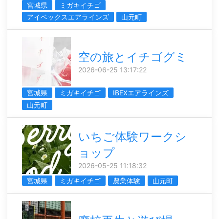
宮城県
ミガキイチゴ
アイベックスエアラインズ
山元町
空の旅とイチゴグミ
2026-06-25 13:17:22
宮城県
ミガキイチゴ
IBEXエアラインズ
山元町
いちご体験ワークシ
ョップ
2026-05-25 11:18:32
宮城県
ミガキイチゴ
農業体験
山元町