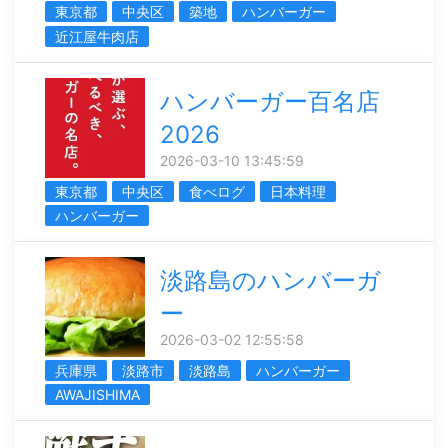
東京都
中央区
築地
ハンバーガー
近江屋牛肉店
ハンバーガー百名店
2026
2026-03-10 13:45:59
東京都
中央区
食べログ
日本料理
ハンバーガー
淡路島のハンバーガ
ー
2026-03-02 12:55:58
兵庫県
淡路市
淡路島
ハンバーガー
AWAJISHIMA