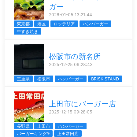
ガー
2026-01-05 13:21:44
東京都
港区
ロッテリア
ハンバーガー
牛すき焼き
松阪市の新名所
2025-12-25 09:28:43
三重県
松阪市
ハンバーガー
BRISK STAND
上田市にバーガー店
2025-12-15 09:28:05
長野県
上田市
ハンバーガー
バーガーキング®
上田常田店