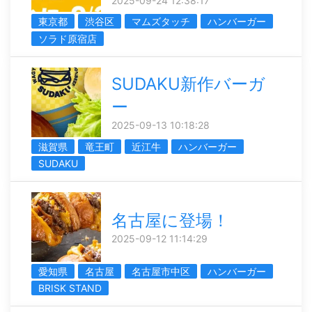
2025-09-24 12:38:17
東京都
渋谷区
マムズタッチ
ハンバーガー
ソラド原宿店
SUDAKU新作バーガ
ー
2025-09-13 10:18:28
滋賀県
竜王町
近江牛
ハンバーガー
SUDAKU
名古屋に登場！
2025-09-12 11:14:29
愛知県
名古屋
名古屋市中区
ハンバーガー
BRISK STAND