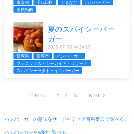
東京都
千代田区
ぐるなび
ハンバーガー
消費動向
夏のスパイシーバー
ガー
2025-07-02 14:24:20
宮崎県
宮崎市
ハンバーガー
フェニックス・シーガイア・リゾート
スパイシーラタトゥイユバーガー
Prev
1
2
3
Next
ハンバーガーの意味をサードペディア百科事典で調べる。
ハンバーガーをwikiで調べる。