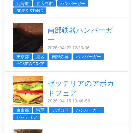
北海道
北広島市
ハンバーガー
BRISK STAND
南部鉄器ハンバーガ
ー
2026-04-22 12:23:06
東京都
港区
南部鉄器
ハンバーガー
HOMEWORK'S
ゼッテリアのアボカ
ドフェア
2026-04-15 13:46:58
東京都
港区
アボカド
ハンバーガー
ゼッテリア