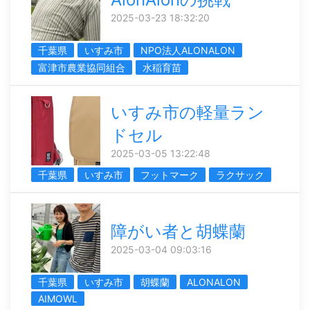
2025-03-23 18:32:20
千葉県
いすみ市
NPO法人ALONALON
富津市農業協同組合
水稲育苗
いすみ市の軽量ラン
ドセル
2025-03-05 13:22:48
千葉県
いすみ市
フットマーク
ラクサック
障がい者と胡蝶蘭
2025-03-04 09:03:16
千葉県
いすみ市
胡蝶蘭
ALONALON
AIMOWL