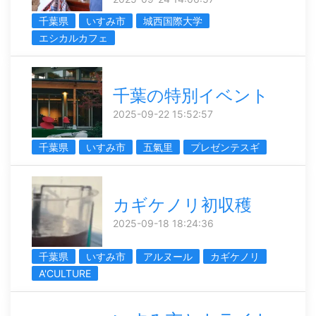
千葉県
いすみ市
城西国際大学
エシカルカフェ
千葉の特別イベント
2025-09-22 15:52:57
千葉県
いすみ市
五氣里
プレゼンテスギ
カギケノリ初収穫
2025-09-18 18:24:36
千葉県
いすみ市
アルヌール
カギケノリ
A'CULTURE