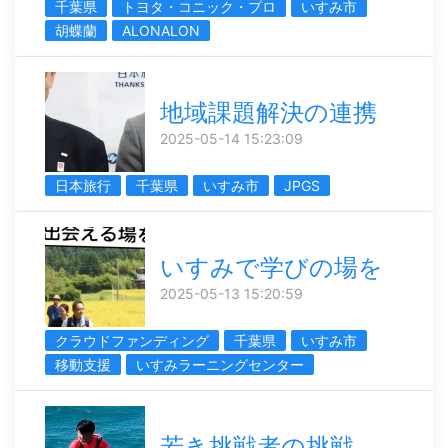
千葉県
トヨタ・コニック・プロ
いすみ市
胡蝶蘭
ALONALON
地域課題解決の連携
2025-05-14 15:23:09
日本旅行
千葉県
いすみ市
JPGS
いすみで学びの場を
2025-05-13 15:20:59
クラウドファンディング
千葉県
いすみ市
移動支援
いすみラーニングセンター
若き挑戦者の挑戦