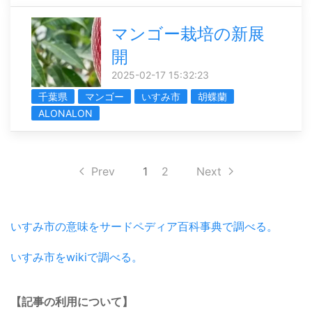
マンゴー栽培の新展
開
2025-02-17 15:32:23
千葉県
マンゴー
いすみ市
胡蝶蘭
ALONALON
Prev
1
2
Next
いすみ市の意味をサードペディア百科事典で調べる。
いすみ市をwikiで調べる。
【記事の利用について】