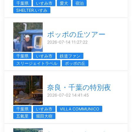
千葉県
いすみ市
愛犬
宿泊
SHELTER.いすみ
ポッポの丘ツアー
2026-07-14 11:27:22
千葉県
いすみ市
鉄道ファン
スリージェイトラベル
ポッポの丘
奈良・千葉の特別夜
2026-07-02 14:41:45
千葉県
いすみ市
VILLA COMMUNICO
五氣里
堀田大樹