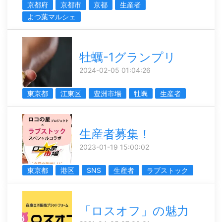
京都府
京都市
京都
生産者
よつ葉マルシェ
牡蠣-1グランプリ
2024-02-05 01:04:26
東京都
江東区
豊洲市場
牡蠣
生産者
生産者募集！
2023-01-19 15:00:02
東京都
港区
SNS
生産者
ラブストック
「ロスオフ」の魅力