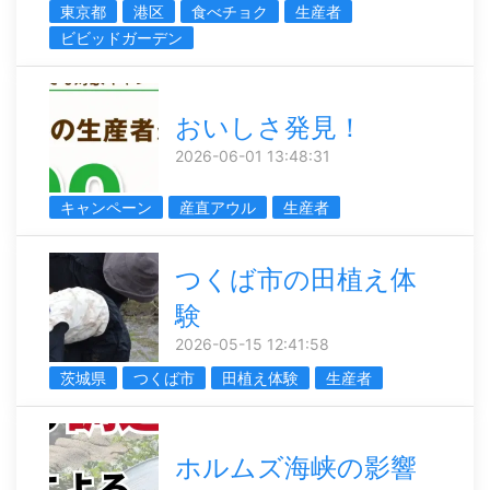
東京都
港区
食べチョク
生産者
ビビッドガーデン
おいしさ発見！
2026-06-01 13:48:31
キャンペーン
産直アウル
生産者
つくば市の田植え体
験
2026-05-15 12:41:58
茨城県
つくば市
田植え体験
生産者
ホルムズ海峡の影響