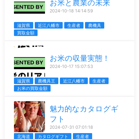
お米と農業の未来
2024-10-18 14:14:59
滋賀県
近江八幡市
生産者
農機具
買取金額
お米の収量実態！
2024-10-17 15:07:53
滋賀県
農機具王
近江八幡市
生産者
お米の買取金額
魅力的なカタログギ
フト
2024-07-31 07:01:18
北海道
カタログギフト
生産者