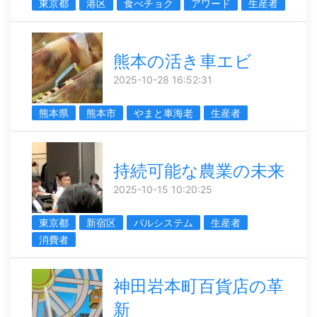
東京都
港区
食べチョク
アワード
生産者
熊本の活き車エビ
2025-10-28 16:52:31
熊本県
熊本市
やまと車海老
生産者
持続可能な農業の未来
2025-10-15 10:20:25
東京都
新宿区
パルシステム
生産者
消費者
神田岩本町百貨店の革
新