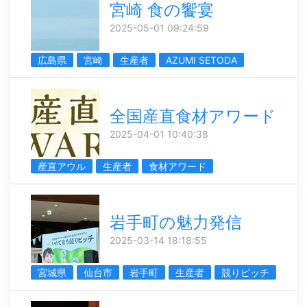
宮崎 食の饗宴
2025-05-01 09:24:59
広島県
宮崎
生産者
AZUMI SETODA
全国産直食材アワード
2025-04-01 10:40:38
産直アウル
生産者
食材アワード
岩手町の魅力発信
2025-03-14 18:18:55
宮城県
仙台市
岩手町
生産者
競りピッチ