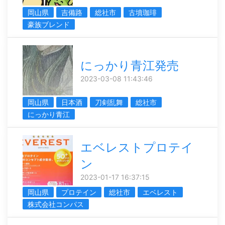
岡山県
吉備路
総社市
古墳珈琲
豪族ブレンド
にっかり青江発売
2023-03-08 11:43:46
岡山県
日本酒
刀剣乱舞
総社市
にっかり青江
エベレストプロテイ
ン
2023-01-17 16:37:15
岡山県
プロテイン
総社市
エベレスト
株式会社コンパス