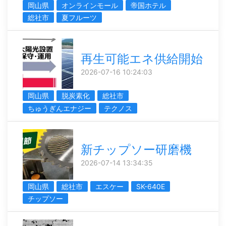
岡山県
オンラインモール
帝国ホテル
総社市
夏フルーツ
再生可能エネ供給開始
2026-07-16 10:24:03
岡山県
脱炭素化
総社市
ちゅうぎんエナジー
テクノス
新チップソー研磨機
2026-07-14 13:34:35
岡山県
総社市
エスケー
SK-640E
チップソー