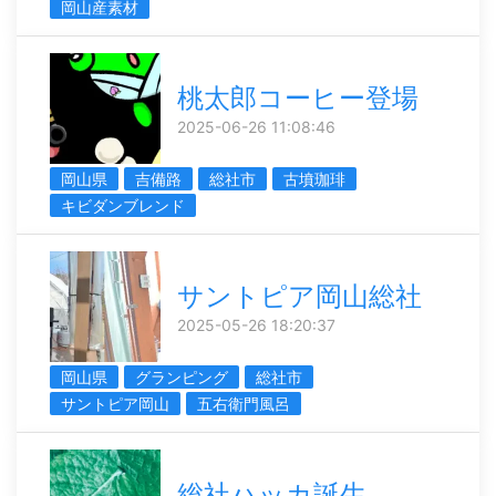
岡山産素材
桃太郎コーヒー登場
2025-06-26 11:08:46
岡山県
吉備路
総社市
古墳珈琲
キビダンブレンド
サントピア岡山総社
2025-05-26 18:20:37
岡山県
グランピング
総社市
サントピア岡山
五右衛門風呂
総社ハッカ誕生