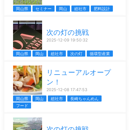
岡山県
セミナー
岡山
総社市
肥料設計
次の灯の挑戦
2025-12-09 19:50:32
岡山県
岡山
総社市
次の灯
循環型産業
リニューアルオープ
ン！
2025-12-08 17:47:53
岡山県
岡山
総社市
長崎ちゃんめん
フード
次の灯の挑戦