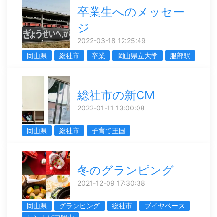
卒業生へのメッセー
ジ
2022-03-18 12:25:49
岡山県
総社市
卒業
岡山県立大学
服部駅
総社市の新CM
2022-01-11 13:00:08
岡山県
総社市
子育て王国
冬のグランピング
2021-12-09 17:30:38
岡山県
グランピング
総社市
ブイヤベース