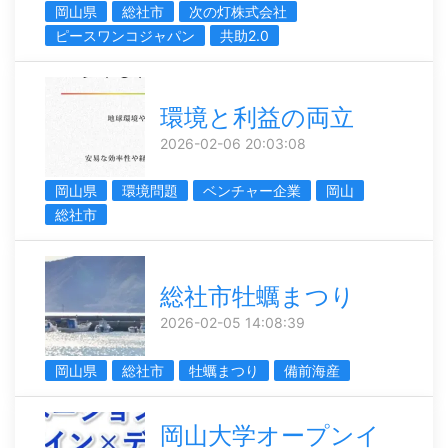
岡山県
総社市
次の灯株式会社
ピースワンコジャパン
共助2.0
環境と利益の両立
2026-02-06 20:03:08
岡山県
環境問題
ベンチャー企業
岡山
総社市
総社市牡蠣まつり
2026-02-05 14:08:39
岡山県
総社市
牡蠣まつり
備前海産
岡山大学オープンイ