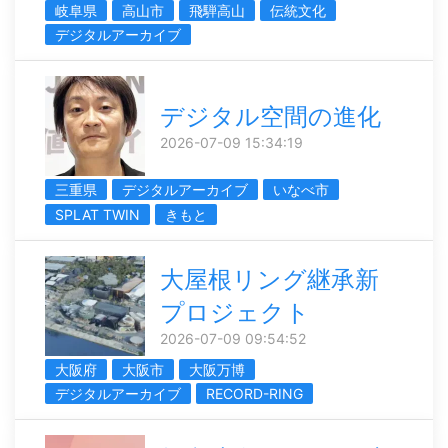
岐阜県
高山市
飛騨高山
伝統文化
デジタルアーカイブ
デジタル空間の進化
2026-07-09 15:34:19
三重県
デジタルアーカイブ
いなべ市
SPLAT TWIN
きもと
大屋根リング継承新
プロジェクト
2026-07-09 09:54:52
大阪府
大阪市
大阪万博
デジタルアーカイブ
RECORD-RING