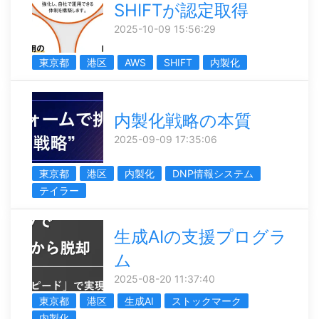
SHIFTが認定取得
2025-10-09 15:56:29
東京都
港区
AWS
SHIFT
内製化
内製化戦略の本質
2025-09-09 17:35:06
東京都
港区
内製化
DNP情報システム
テイラー
生成AIの支援プログラ
ム
2025-08-20 11:37:40
東京都
港区
生成AI
ストックマーク
内製化