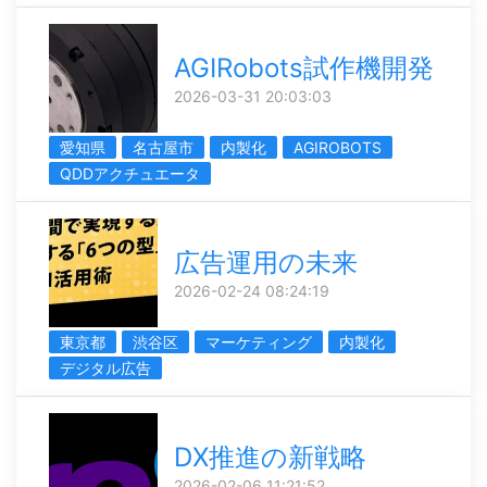
AGIRobots試作機開発
2026-03-31 20:03:03
愛知県
名古屋市
内製化
AGIROBOTS
QDDアクチュエータ
広告運用の未来
2026-02-24 08:24:19
東京都
渋谷区
マーケティング
内製化
デジタル広告
DX推進の新戦略
2026-02-06 11:21:52