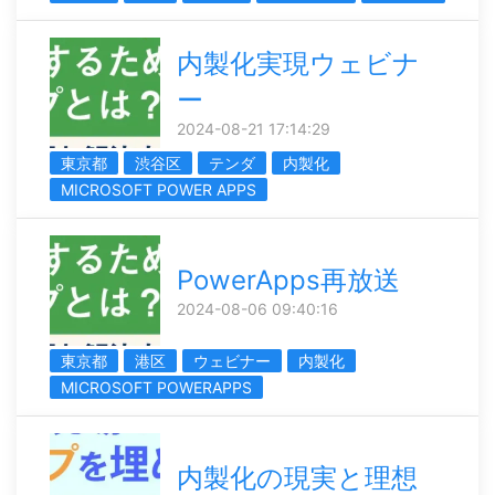
内製化実現ウェビナ
ー
2024-08-21 17:14:29
東京都
渋谷区
テンダ
内製化
MICROSOFT POWER APPS
PowerApps再放送
2024-08-06 09:40:16
東京都
港区
ウェビナー
内製化
MICROSOFT POWERAPPS
内製化の現実と理想