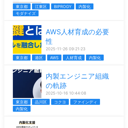
東京都
江東区
BIPROGY
内製化
モダナイズ
AWS人材育成の必要
性
2025-11-26 09:21:23
東京都
港区
AWS
人材育成
内製化
内製エンジニア組織
の軌跡
2025-10-16 10:44:08
東京都
品川区
コクヨ
ファインディ
内製化