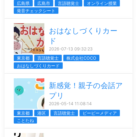
広島県
広島市
言語聴覚士
オンライン授業
発音チェックシート
おはなしづくりカー
ド
2026-07-13 09:32:23
東京都
言語聴覚士
株式会社COCO
おはなしづくりカード
新感覚！親子の会話ア
プリ
2026-05-14 11:08:14
東京都
港区
言語聴覚士
ビービーメディア
ことたね