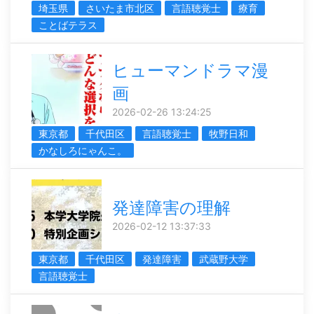
埼玉県
さいたま市北区
言語聴覚士
療育
ことばテラス
ヒューマンドラマ漫
画
2026-02-26 13:24:25
東京都
千代田区
言語聴覚士
牧野日和
かなしろにゃんこ。
発達障害の理解
2026-02-12 13:37:33
東京都
千代田区
発達障害
武蔵野大学
言語聴覚士