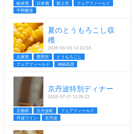
岐阜県
日本酒
郡上市
フェアフィールド
平野醸造
夏のとうもろこし収
穫
2026-08-05 13:32:56
兵庫県
豊岡市
とうもろこし
フェアフィールド
神鍋高原
京丹波特別ディナー
2026-07-21 13:29:22
京都府
京丹波町
フェアフィールド
丹波ワイン
京丹波