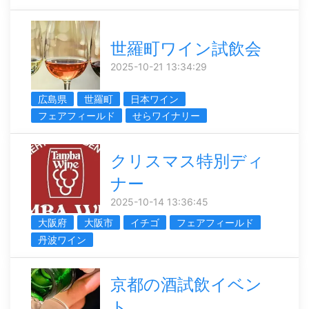
世羅町ワイン試飲会
2025-10-21 13:34:29
広島県
世羅町
日本ワイン
フェアフィールド
せらワイナリー
クリスマス特別ディ
ナー
2025-10-14 13:36:45
大阪府
大阪市
イチゴ
フェアフィールド
丹波ワイン
京都の酒試飲イベン
ト