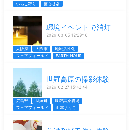
いちご狩り
菓心谷常
環境イベントで消灯
2026-03-05 12:29:18
大阪府
大阪市
地域活性化
フェアフィールド
EARTH HOUR
世羅高原の撮影体験
2026-02-27 15:42:44
広島県
世羅町
世羅高原農場
フェアフィールド
山本まりこ