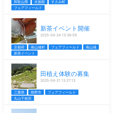
和歌山県
水族館
すさみ町
フェアフィールド
新茶イベント開催
2025-04-24 13:36:56
京都府
南山城村
フェアフィールド
南山城
新茶イベント
田植え体験の募集
2025-04-21 13:27:13
三重県
熊野市
フェアフィールド
丸山千枚田