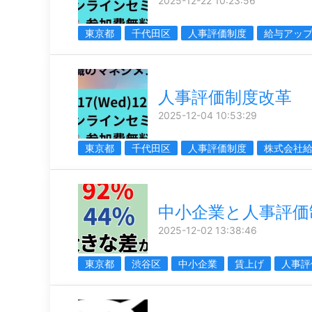
2025-12-22 10:23:56
東京都
千代田区
人事評価制度
給与アッ
人事評価制度改革
2025-12-04 10:53:29
東京都
千代田区
人事評価制度
株式会社
中小企業と人事評価
2025-12-02 13:38:46
東京都
渋谷区
中小企業
賃上げ
人事評