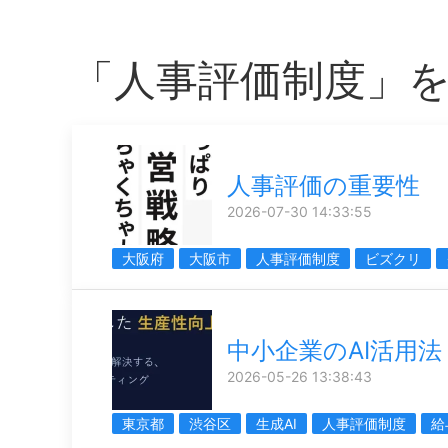
「人事評価制度」
人事評価の重要性
2026-07-30 14:33:55
大阪府
大阪市
人事評価制度
ビズクリ
中小企業のAI活用法
2026-05-26 13:38:43
東京都
渋谷区
生成AI
人事評価制度
給