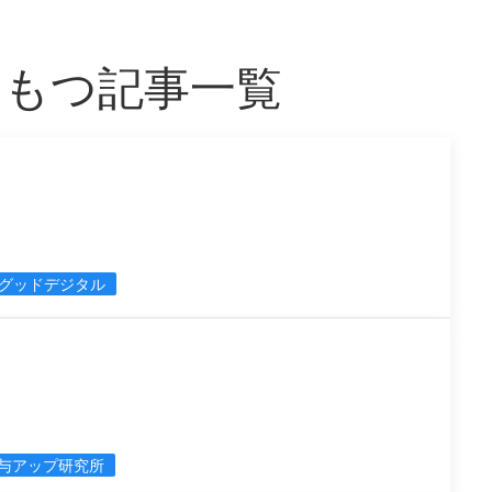
をもつ記事一覧
グッドデジタル
与アップ研究所