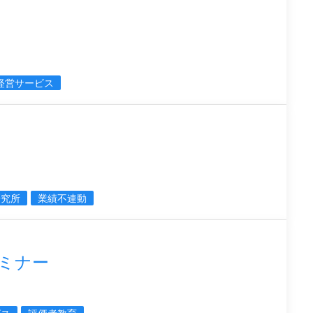
経営サービス
研究所
業績不連動
ミナー