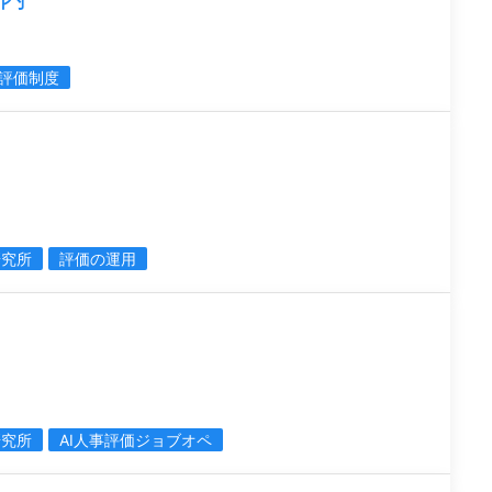
評価制度
研究所
評価の運用
研究所
AI人事評価ジョブオペ