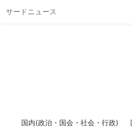
サードニュース
国内(政治・国会・社会・行政)